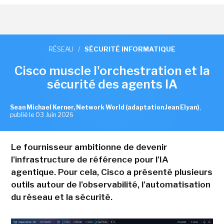
RÉSEAU
/
SÉCURITÉ INFORMATIQUE
Cisco muscle l'orchestration et la
sécurité des agents IA
Sean Michael Kerner, Network World (adaptation Jean Elyan)
,
publié le 03 Juin 2026
Le fournisseur ambitionne de devenir
l'infrastructure de référence pour l'IA
agentique. Pour cela, Cisco a présenté plusieurs
outils autour de l'observabilité, l'automatisation
du réseau et la sécurité.