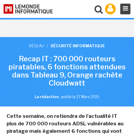
RÉSEAU
/
SÉCURITÉ INFORMATIQUE
Recap IT : 700 000 routeurs
piratables, 6 fonctions attendues
dans Tableau 9, Orange rachète
Cloudwatt
La rédaction
,
publié le 27 Mars 2015
Cette semaine, on retiendra de l'actualité IT
plus de 700 000 routeurs ADSL vulnérables au
piratage mais également 6 fonctions qui vont