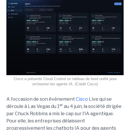
Cisco a présenté Cloud Control un tableau de bord unifié pour
orchestrer les agents IA. (Crédit Cisco)
A l’occasion de son évènement
Cisco
Live qui se
er
déroule à Las Vegas du 1
au 4 juin, la société dirigée
par Chuck Robbins a mis le cap sur l’IA agentique.
Pour elle, les entreprises délaissent
progressivement les chatbots IA pour des agents