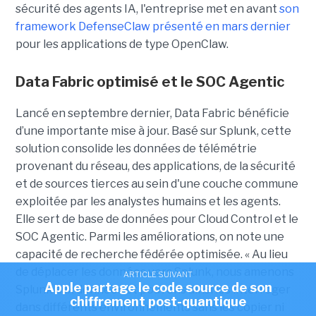
sécurité des agents IA, l'entreprise met en avant
son
framework DefenseClaw présenté en mars dernier
pour les applications de type OpenClaw.
Data Fabric optimisé et le SOC Agentic
Lancé en septembre dernier, Data Fabric bénéficie
d’une importante mise à jour. Basé sur Splunk, cette
solution consolide les données de télémétrie
provenant du réseau, des applications, de la sécurité
et de sources tierces au sein d'une couche commune
exploitée par les analystes humains et les agents.
Elle sert de base de données pour Cloud Control et le
SOC Agentic. Parmi les améliorations, on note une
capacité de recherche fédérée optimisée. « Au lieu
de déplacer les données vers Splunk, nous amenons
ARTICLE SUIVANT
Apple partage le code source de son
Splunk aux données et pouvons ainsi les interroger
chiffrement post-quantique
dans différents environnements sans les copier ni