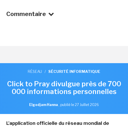
Commentaire
RÉSEAU
/
SÉCURITÉ INFORMATIQUE
Click to Pray divulgue près de 700
000 informations personnelles
Elgodjam Hanna
,
publié le 27 Juillet 2026
L'application officielle du réseau mondial de