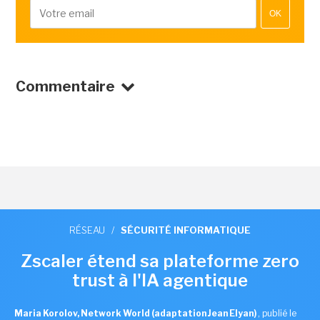
OK
Commentaire
RÉSEAU
/
SÉCURITÉ INFORMATIQUE
Zscaler étend sa plateforme zero
trust à l'IA agentique
Maria Korolov, Network World (adaptation Jean Elyan)
,
publié le