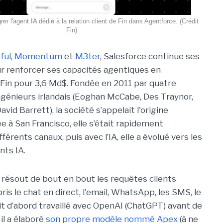
rer l'agent IA dédié à la relation client de Fin dans Agentforce. (Crédit
Fin)
ful
,
Momentum
et
M3ter
, Salesforce continue ses
 renforcer ses capacités agentiques en
Fin pour 3,6 Md$. Fondée en 2011 par quatre
ngénieurs irlandais (Eoghan McCabe, Des Traynor,
avid Barrett), la société s’appelait l'origine
e à San Francisco, elle s’était rapidement
ifférents canaux, puis avec l’IA, elle a évolué vers les
nts IA.
i résout de bout en bout les requêtes clients
is le chat en direct, l'email, WhatsApp, les SMS, le
it d’abord travaillé avec OpenAI (ChatGPT) avant de
 il a élaboré
son propre modèle nommé Apex
(à ne