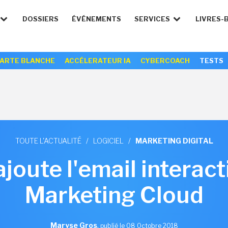
DOSSIERS
ÉVÉNEMENTS
SERVICES
LIVRES-
ARTE BLANCHE
ACCÉLERATEUR IA
CYBERCOACH
TESTS
TOUTE L'ACTUALITÉ
/
LOGICIEL
/
MARKETING DIGITAL
joute l'email interact
Marketing Cloud
Maryse Gros
,
publié le 08 Octobre 2018