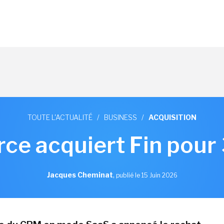
TOUTE L'ACTUALITÉ
/
BUSINESS
/
ACQUISITION
rce acquiert Fin pour
Jacques Cheminat
,
publié le 15 Juin 2026