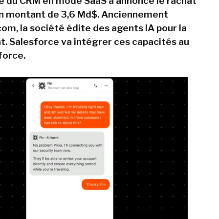
te du CRM en mode SaaS a annoncé le rachat
un montant de 3,6 Md$. Anciennement
om, la société édite des agents IA pour la
nt. Salesforce va intégrer ces capacités au
force.