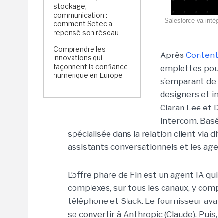
stockage,
communication :
Salesforce va intég
comment Setec a
repensé son réseau
Comprendre les
Après
Content
innovations qui
façonnent la confiance
emplettes pour
numérique en Europe
s’emparant de 
designers et i
Ciaran Lee et D
Intercom. Basé
spécialisée dans la relation client via d
assistants conversationnels et les age
L’offre phare de Fin est un agent IA qu
complexes, sur tous les canaux, y compr
téléphone et Slack. Le fournisseur ava
se convertir à Anthropic (Claude). Puis,