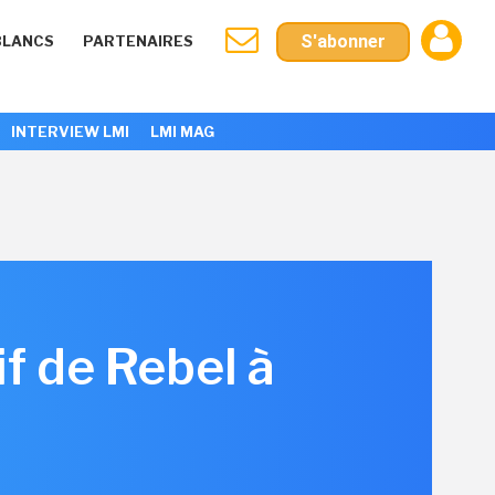
S'abonner
BLANCS
PARTENAIRES
INTERVIEW LMI
LMI MAG
if de Rebel à