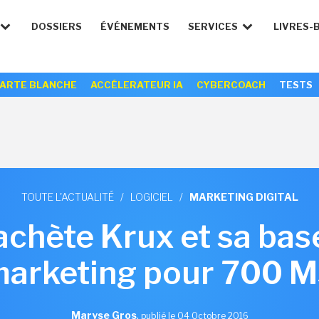
DOSSIERS
ÉVÉNEMENTS
SERVICES
LIVRES-
ARTE BLANCHE
ACCÉLERATEUR IA
CYBERCOACH
TESTS
TOUTE L'ACTUALITÉ
/
LOGICIEL
/
MARKETING DIGITAL
achète Krux et sa ba
arketing pour 700 
Maryse Gros
,
publié le 04 Octobre 2016