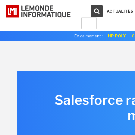
ACTUALITÉS
En ce moment :
HP POLY
C
Salesforce r
m