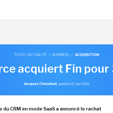
TOUTE L'ACTUALITÉ
/
BUSINESS
/
ACQUISITION
rce acquiert Fin pour
Jacques Cheminat
,
publié le 15 Juin 2026
te du CRM en mode SaaS a annoncé le rachat