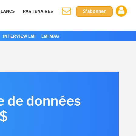
S'abonner
BLANCS
PARTENAIRES
INTERVIEW LMI
LMI MAG
se de données
M$