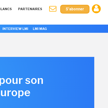
S'abonner
BLANCS
PARTENAIRES
INTERVIEW LMI
LMI MAG
 pour son
Europe