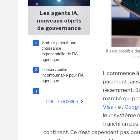
Les agents IA,
nouveaux objets
de gouvernance
Gartner prévoit une
1
croissance
Il sera possible d
exponentielle de l'IA
via
agentique
L'observabilité
2
Il commence à 
incontournable pour l'IA
agentique
paiement sans 
récemment, Sam
...
3
marché qui prom
LIRE LE DOSSIER
Visa
- et
Googl
leur système d
franchi un pas 
continent. Ce n’est cependant pas pou