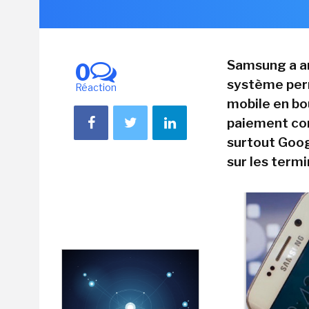
Samsung a an
0
système per
Réaction
mobile en bo
paiement com
surtout Googl
sur les term