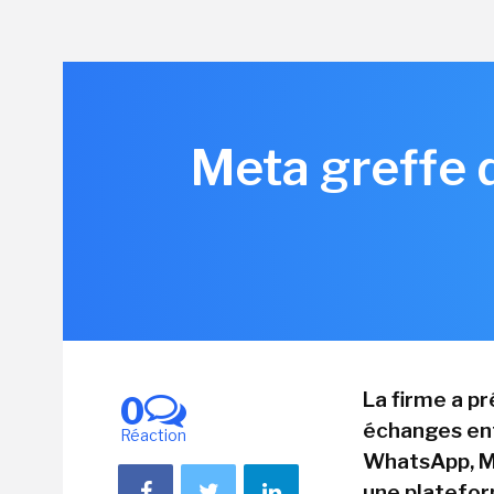
Meta greffe 
La firme a p
0
échanges entr
Réaction
WhatsApp, Me
une platefor