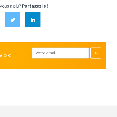
 vous a plu?
Partagez le !
OK
 50000