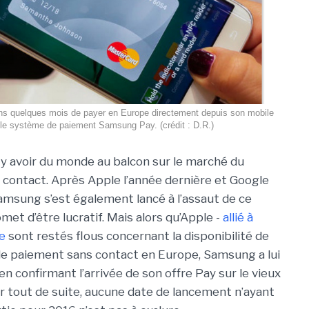
ans quelques mois de payer en Europe directement depuis son mobile
 le système de paiement Samsung Pay. (crédit : D.R.)
y avoir du monde au balcon sur le marché du
contact. Après Apple l’année dernière et Google
sung s’est également lancé à l’assaut de ce
et d’être lucratif. Mais alors qu’Apple -
allié à
e
sont restés flous concernant la disponibilité de
e paiement sans contact en Europe, Samsung a lui
en confirmant l’arrivée de son offre Pay sur le vieux
r tout de suite, aucune date de lancement n’ayant