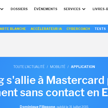
DOSSIERS
ÉVÉNEMENTS
SERVICES
LIVRES-
ARTE BLANCHE
ACCÉLERATEUR IA
CYBERCOACH
TESTS
TOUTE L'ACTUALITÉ
/
MOBILITÉ
/
APPLICATION
s'allie à Mastercard
ent sans contact en 
Dominique Filippone
,
publié le 31 Juillet 2015