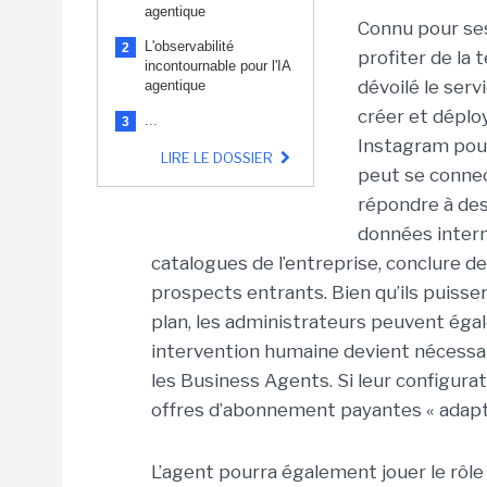
agentique
Connu pour ses
L'observabilité
2
profiter de la 
incontournable pour l'IA
dévoilé le ser
agentique
créer et dépl
...
3
Instagram pour
LIRE LE DOSSIER
peut se connec
répondre à des 
données inter
catalogues de l’entreprise, conclure de
prospects entrants. Bien qu’ils puiss
plan, les administrateurs peuvent égal
intervention humaine devient nécessai
les Business Agents. Si leur configurat
offres d’abonnement payantes « adapté
L’agent pourra également jouer le rôle