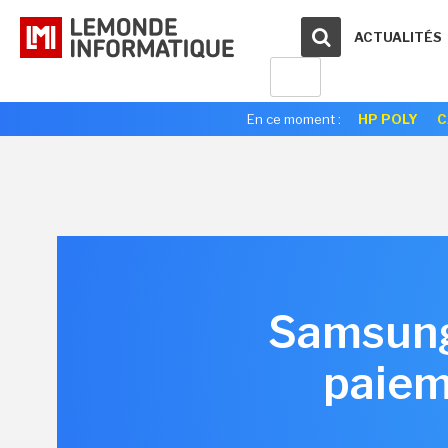
ACTUALITÉS
En ce moment :
HP POLY
C
Samsung 
paiem