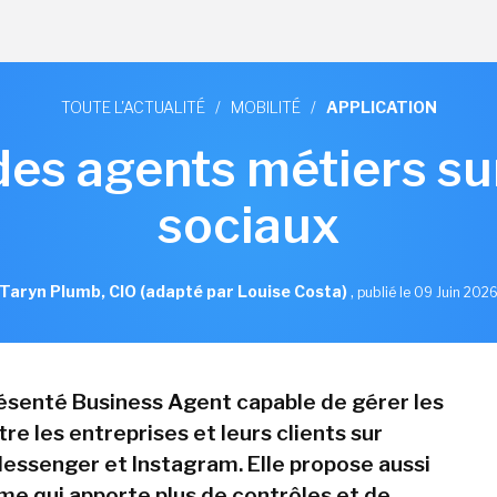
TOUTE L'ACTUALITÉ
/
MOBILITÉ
/
APPLICATION
des agents métiers su
sociaux
Taryn Plumb, CIO (adapté par Louise Costa)
,
publié le 09 Juin 202
résenté Business Agent capable de gérer les
e les entreprises et leurs clients sur
ssenger et Instagram. Elle propose aussi
me qui apporte plus de contrôles et de