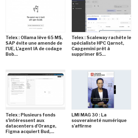
Telex : Ollama lève 65 M$,
Telex : Scaleway rachète le
SAP évite une amende de
spécialiste HPC Qarnot,
l'UE, L'agent IA de codage
Capgemini prêt à
Bob...
supprimer 85...
Telex : Plusieurs fonds
LMI MAG 30 : La
s'intéressent aux
souveraineté numérique
datacenters d'Orange,
s'affirme
Figma acquiert Bud,...