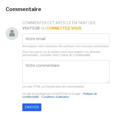
Commentaire
COMMENTER CET ARTICLE EN TANT QUE
VISITEUR
OU
CONNECTEZ-VOUS
Renseignez votre email pour être prévenu d'un nouveau commentaire
Pour tout savoir sur la manière dont nous traitons vos données
personnelles, consultez notre
Charte de Confidentialité.
Le code HTML est interdit dans les commentaires
Ce site est protégé par reCAPTCHA et Google -
Politique de
confidentialité
-
Conditions d'utilisation