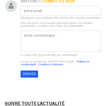
VISITEUR
OU
CONNECTEZ-VOUS
Renseignez votre email pour être prévenu d'un nouveau commentaire
Pour tout savoir sur la manière dont nous traitons vos données
personnelles, consultez notre
Charte de Confidentialité.
Le code HTML est interdit dans les commentaires
Ce site est protégé par reCAPTCHA et Google -
Politique de
confidentialité
-
Conditions d'utilisation
SUIVRE TOUTE L'ACTUALITÉ