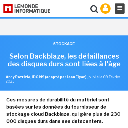
STOCKAGE
Selon Backblaze, les défaillances
des disques durs sont liées à l'âge
Andy Patrizio, IDG NS (adapté par Jean Elyan)
,
publié le 09 Février
2023
Ces mesures de durabilité du matériel sont
basées sur les données du fournisseur de
stockage cloud Backblaze, qui gère plus de 230
000 disques durs dans ses datacenters.