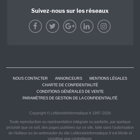
Suivez-nous sur les réseaux
NOUS CONTACTER
ANNONCEURS
MENTIONS LÉGALES
CHARTE DE CONFIDENTIALITÉ
CONDITIONS GÉNÉRALES DE VENTE
PARAMÈTRES DE GESTION DE LA CONFIDENTIALITÉ
Copyright © LeMondeInformatique.fr 1997-2026
Toute reproduction ou représentation intégrale ou partielle, par quelque
procédé que ce soit, des pages publiées sur ce site, faite sans l'autorisation
de l'éditeur ou du webmaster du site LeMondeInformatique.fr est illicite et
constitue une contrefaçon.