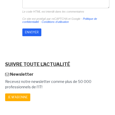
Le code HTML est interdit dans les commentaires
Ce site est protégé par reCAPTCHA et Google -
Politique de
confidentialité
-
Conditions d'utilisation
SUIVRE TOUTE L'ACTUALITÉ
Newsletter
Recevez notre newsletter comme plus de 50 000
professionnels de l'IT!
JE M'ABONNE