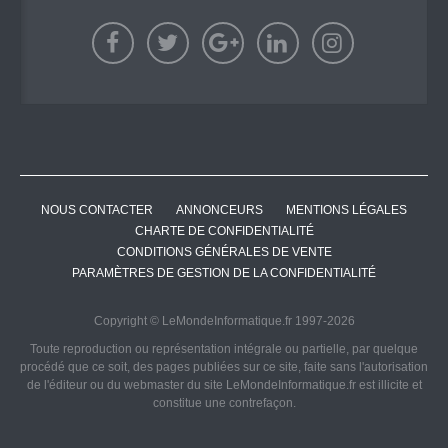
NOUS CONTACTER
ANNONCEURS
MENTIONS LÉGALES
CHARTE DE CONFIDENTIALITÉ
CONDITIONS GÉNÉRALES DE VENTE
PARAMÈTRES DE GESTION DE LA CONFIDENTIALITÉ
Copyright © LeMondeInformatique.fr 1997-2026
Toute reproduction ou représentation intégrale ou partielle, par quelque
procédé que ce soit, des pages publiées sur ce site, faite sans l'autorisation
de l'éditeur ou du webmaster du site LeMondeInformatique.fr est illicite et
constitue une contrefaçon.