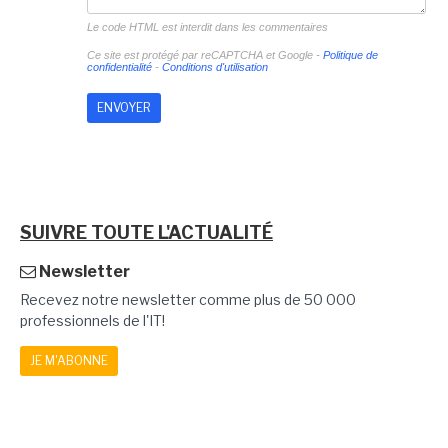
Le code HTML est interdit dans les commentaires
Ce site est protégé par reCAPTCHA et Google -
Politique de
confidentialité
-
Conditions d'utilisation
SUIVRE TOUTE L'ACTUALITÉ
Newsletter
Recevez notre newsletter comme plus de 50 000
professionnels de l'IT!
JE M'ABONNE