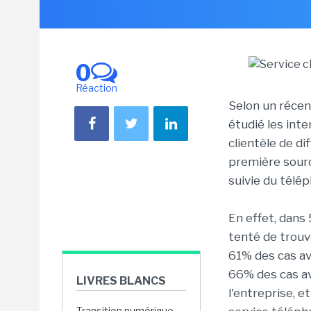
0
Réaction
Selon un récen
étudié les inte
clientèle de di
première sourc
suivie du télé
En effet, dans 
tenté de trouv
61% des cas avo
66% des cas av
LIVRES BLANCS
l'entreprise, e
Transition numérique