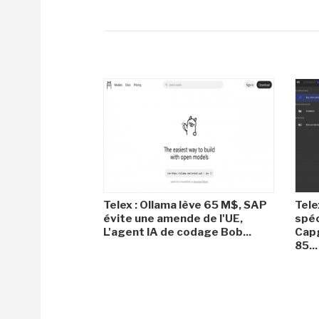
Telex : Ollama lève 65 M$, SAP
Tele
évite une amende de l'UE,
spéc
L'agent IA de codage Bob...
Capg
85...