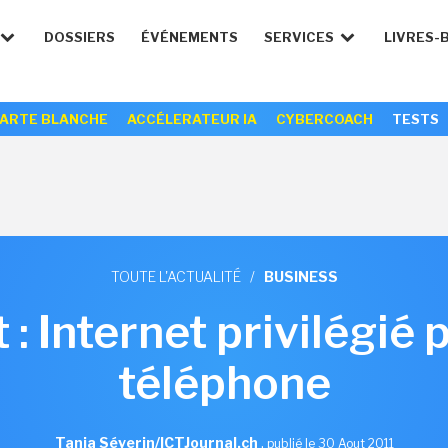
DOSSIERS
ÉVÉNEMENTS
SERVICES
LIVRES-
ARTE BLANCHE
ACCÉLERATEUR IA
CYBERCOACH
TESTS
TOUTE L'ACTUALITÉ
/
BUSINESS
 : Internet privilégié
téléphone
Tania Séverin/ICTJournal.ch
,
publié le 30 Aout 2011