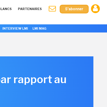
S'abonner
BLANCS
PARTENAIRES
INTERVIEW LMI
LMI MAG
 par rapport au