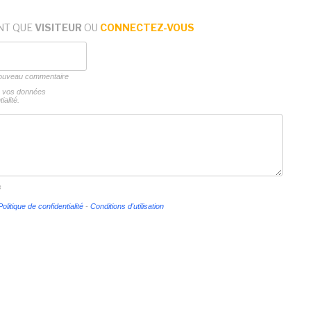
NT QUE
VISITEUR
OU
CONNECTEZ-VOUS
 nouveau commentaire
ns vos données
ialité.
s
Politique de confidentialité
-
Conditions d'utilisation