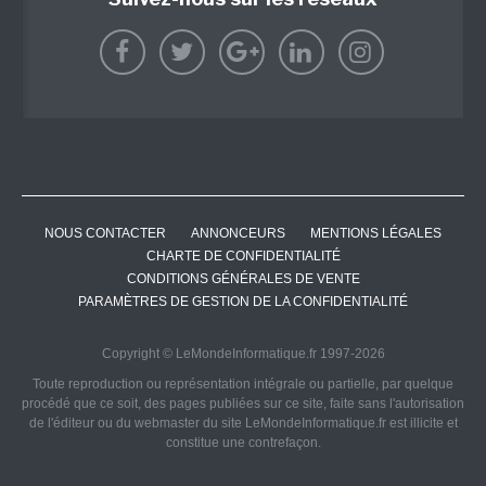
NOUS CONTACTER
ANNONCEURS
MENTIONS LÉGALES
CHARTE DE CONFIDENTIALITÉ
CONDITIONS GÉNÉRALES DE VENTE
PARAMÈTRES DE GESTION DE LA CONFIDENTIALITÉ
Copyright © LeMondeInformatique.fr 1997-2026
Toute reproduction ou représentation intégrale ou partielle, par quelque
procédé que ce soit, des pages publiées sur ce site, faite sans l'autorisation
de l'éditeur ou du webmaster du site LeMondeInformatique.fr est illicite et
constitue une contrefaçon.