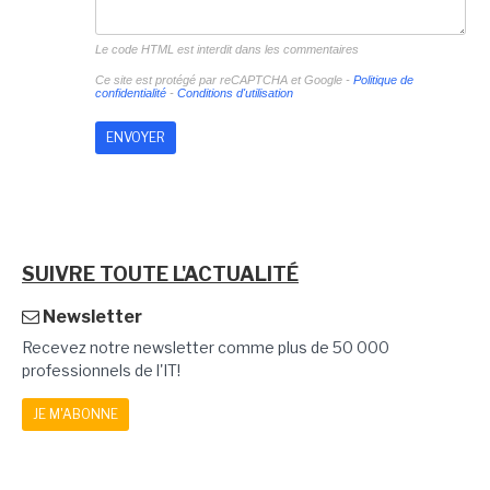
Le code HTML est interdit dans les commentaires
Ce site est protégé par reCAPTCHA et Google -
Politique de
confidentialité
-
Conditions d'utilisation
SUIVRE TOUTE L'ACTUALITÉ
Newsletter
Recevez notre newsletter comme plus de 50 000
professionnels de l'IT!
JE M'ABONNE