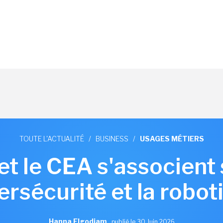
TOUTE L'ACTUALITÉ
/
BUSINESS
/
USAGES MÉTIERS
t le CEA s'associent su
ersécurité et la robot
Hanna Elgodjam
,
publié le 30 Juin 2026