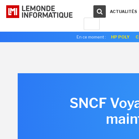
ACTUALITÉS
En ce moment :
HP POLY
C
SNCF Voyag
main