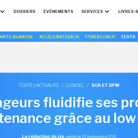
DOSSIERS
ÉVÉNEMENTS
SERVICES
LIVRES-
ARTE BLANCHE
ACCÉLERATEUR IA
CYBERCOACH
TESTS
TOUTE L'ACTUALITÉ
/
LOGICIEL
/
SOA ET BPM
eurs fluidifie ses p
tenance grâce au low
La rédaction de cio
,
publié le 01 Septembre 2021