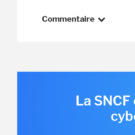
Commentaire
La SNCF e
cyb