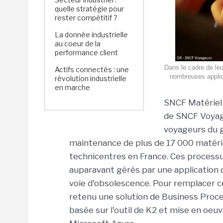
quelle stratégie pour
rester compétitif ?
La donnée industrielle
au coeur de la
performance client
Dans le cadre de le
Actifs connectés : une
nombreuses applica
révolution industrielle
en marche
SNCF Matériel r
de SNCF Voyage
voyageurs du 
maintenance de plus de 17 000 matérie
technicentres en France. Ces process
auparavant gérés par une application
voie d'obsolescence. Pour remplacer cel
retenu une solution de Business Pro
basée sur l'outil de K2 et mise en oeu