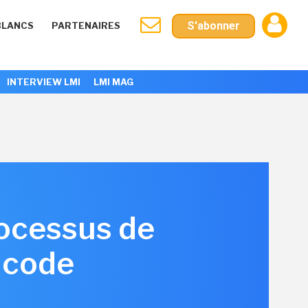
S'abonner
BLANCS
PARTENAIRES
INTERVIEW LMI
LMI MAG
rocessus de
 code