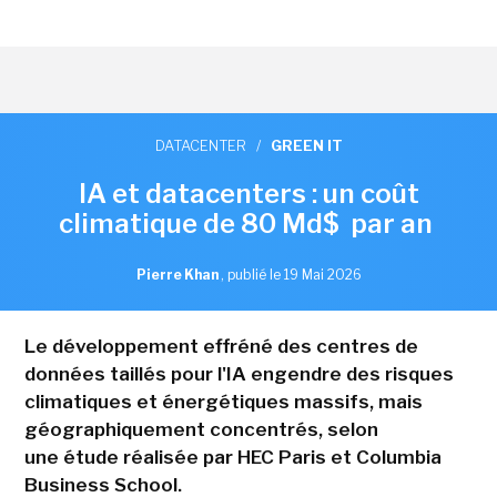
DATACENTER
/
GREEN IT
IA et datacenters : un coût
climatique de 80 Md$ par an
Pierre Khan
,
publié le 19 Mai 2026
Le développement effréné des centres de
données taillés pour l'IA engendre des risques
climatiques et énergétiques massifs, mais
géographiquement concentrés, selon
une étude réalisée par HEC Paris et Columbia
Business School.