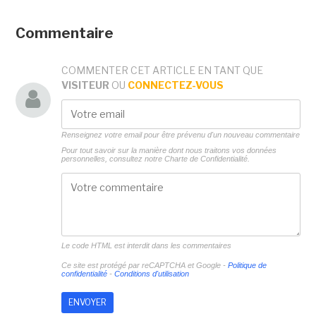
Commentaire
COMMENTER CET ARTICLE EN TANT QUE
VISITEUR
OU
CONNECTEZ-VOUS
Renseignez votre email pour être prévenu d'un nouveau commentaire
Pour tout savoir sur la manière dont nous traitons vos données
personnelles, consultez notre
Charte de Confidentialité.
Le code HTML est interdit dans les commentaires
Ce site est protégé par reCAPTCHA et Google -
Politique de
confidentialité
-
Conditions d'utilisation