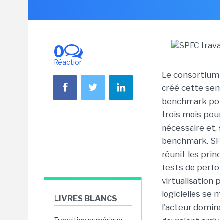
0
Réaction
Le consortium
créé cette sem
benchmark port
trois mois pour
nécessaire et, s
benchmark. SPE
réunit les pri
tests de perf
virtualisation
logicielles se 
LIVRES BLANCS
l'acteur domin
Transition numérique