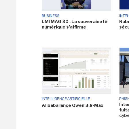
BUSINESS
INTEL
LMI MAG 30 : La souveraineté
Rubr
numérique s'affirme
sécu
INTELLIGENCE ARTIFICIELLE
PHIS
Inte
Alibaba lance Qwen 3.8-Max
fuit
cyb