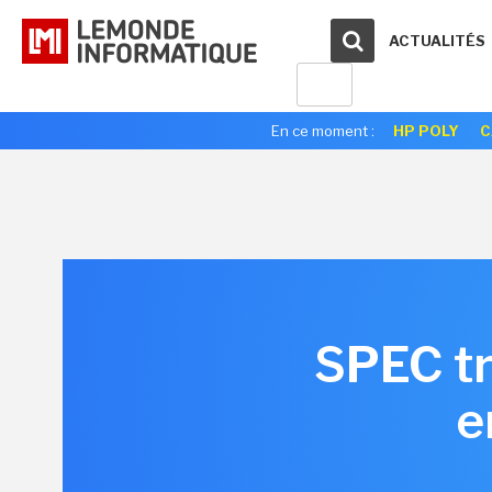
ACTUALITÉS
En ce moment :
HP POLY
C
SPEC tr
e