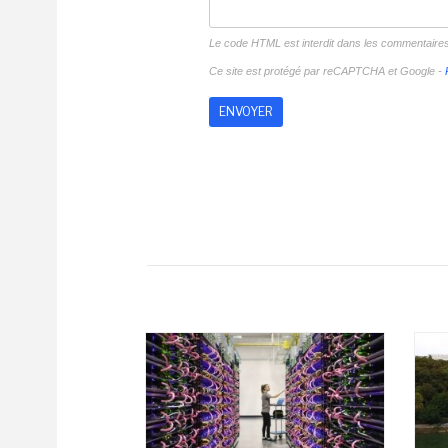
Le code HTML est interdit dans les commentaire
Ce site est protégé par reCAPTCHA et Google -