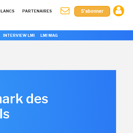
S'abonner
BLANCS
PARTENAIRES
INTERVIEW LMI
LMI MAG
mark des
ls