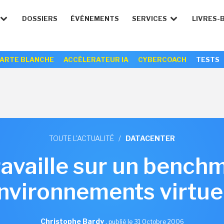
DOSSIERS
ÉVÉNEMENTS
SERVICES
LIVRES-
ARTE BLANCHE
ACCÉLERATEUR IA
CYBERCOACH
TESTS
TOUTE L'ACTUALITÉ
/
DATACENTER
availle sur un bench
nvironnements virtue
Christophe Bardy
,
publié le 31 Octobre 2006