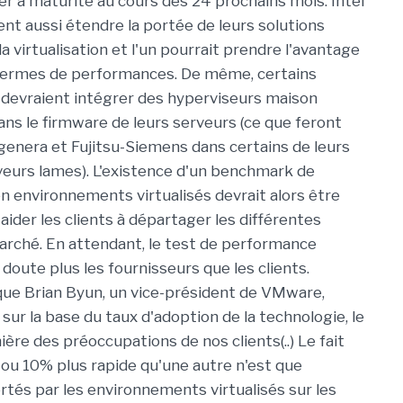
ver à maturité au cours des 24 prochains mois. Intel
nt aussi étendre la portée de leurs solutions
la virtualisation et l'un pourrait prendre l'avantage
 termes de performances. De même, certains
devraient intégrer des hyperviseurs maison
ns le firmware de leurs serveurs (ce que feront
enera et Fujitsu-Siemens dans certains de leurs
veurs lames). L'existence d'un benchmark de
 environnements virtualisés devrait alors être
 aider les clients à départager les différentes
arché. En attendant, le test de performance
doute plus les fournisseurs que les clients.
ue Brian Byun, un vice-président de VMware,
, sur la base du taux d'adoption de la technologie, le
ère des préoccupations de nos clients(..) Le fait
5 ou 10% plus rapide qu'une autre n'est que
tés par les environnements virtualisés sur les