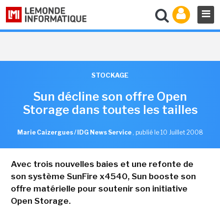
STOCKAGE
Sun décline son offre Open
Storage dans toutes les tailles
Marie Caizergues / IDG News Service
,
publié le 10 Juillet 2008
Avec trois nouvelles baies et une refonte de
son système SunFire x4540, Sun booste son
offre matérielle pour soutenir son initiative
Open Storage.