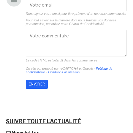
Renseignez votre email pour être prévenu d'un nouveau commentaire
Pour tout savoir sur la manière dont nous traitons vos données
personnelles, consultez notre
Charte de Confidentialité.
Le code HTML est interdit dans les commentaires
Ce site est protégé par reCAPTCHA et Google -
Politique de
confidentialité
-
Conditions d'utilisation
SUIVRE TOUTE L'ACTUALITÉ
Newsletter