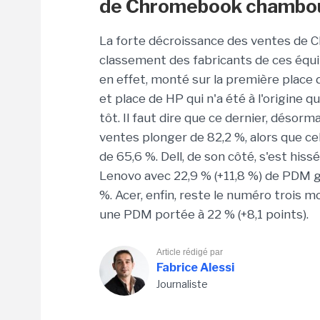
de
Chromebook
chambo
La forte décroissance des ventes de
C
classement des fabricants de ces équ
en effet, monté sur la première place
et place de HP qui n'a été à l'origine q
tôt.
Il faut dire que ce dernier, désor
ventes plonger de 82,2 %, alors que cel
de 65,6 %.
Dell, de son côté, s'est his
Lenovo avec 22,9 %
(+11,8 %)
de
PDM
g
%.
Acer, enfin, reste le numéro trois m
une
PDM
portée à 22 %
(+8,1 points)
.
Article rédigé par
Fabrice Alessi
Journaliste