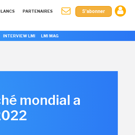
S'abonner
BLANCS
PARTENAIRES
INTERVIEW LMI
LMI MAG
ché mondial a
 2022