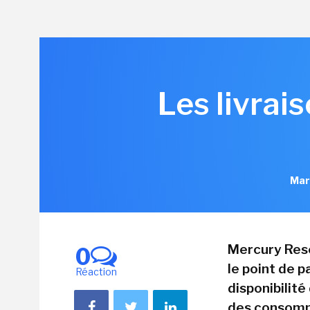
Les livrai
Mar
Mercury Rese
0
le point de pa
Réaction
disponibilité
des consomma