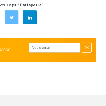
 vous a plu?
Partagez le !
OK
 50000