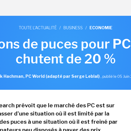
TOUTE L'ACTUALITÉ
/
BUSINESS
/
ECONOMIE
sons de puces pour P
chutent de 20 %
k Hachman, PC World (adapté par Serge Leblal)
,
publié le 05 Jui
arch prévoit que le marché des PC est sur
sser d'une situation où il est limité par la
 des puces à une situation où il est freiné par
teurs peu disposés à payer des prix