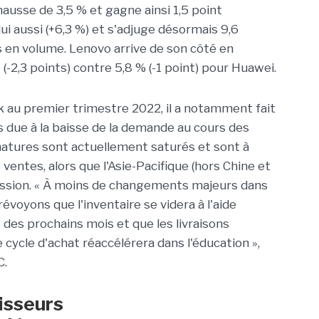
ausse de 3,5 % et gagne ainsi 1,5 point
ui aussi
(+6,3 %)
et s'adjuge désormais 9,6
 en volume.
Lenovo arrive de son côté en
M
(-
2,3 points)
contre 5,8 %
(-
1 point)
pour Huawei.
k
au premier trimestre 2022, il a notamment fait
s due à la baisse de la demande au cours des
atures sont actuellement saturés et sont à
 ventes, alors que l'
Asie-Pacifique
(hors Chine et
ssion.
« À moins de changements majeurs dans
voyons que l'inventaire se videra à l'aide
des prochains mois et que les livraisons
 cycle d'achat réaccélérera dans l'éducation »,
C
.
isseurs