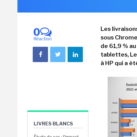
Les livraiso
0
sous Chrome 
Réaction
de 61,9 % au
tablettes, Le
à HP qui a é
LIVRES BLANCS
Étude de cas : l'impact