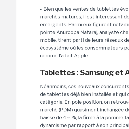
« Bien que les ventes de tablettes évo
marchés matures, il est intéressant d
émergents.
Parmi eux
figurent
notam
pointe
Anuroopa
Nataraj
, analyste ch
mobile, tirent parti de leurs réseaux d
écosystème où les consommateurs pos
comme l'a fait Apple.
Tablettes :
Samsung et A
Néanmoins, ces nouveaux concurrents s
de tablettes déjà bien installés et qui
catégorie.
En pole position, on retrouv
marché
(
PDM
)
quasiment inchangée de
baisse de 4,6 %, la firme à la pomme 
dynamisme par rapport à son principa