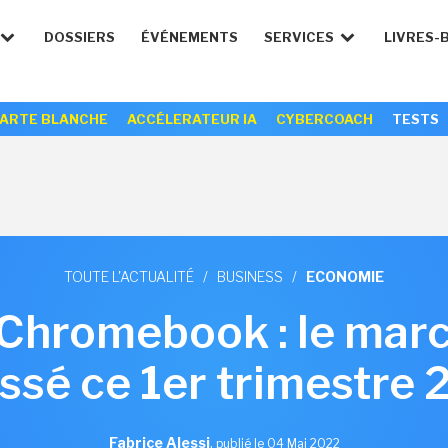
DOSSIERS
ÉVÉNEMENTS
SERVICES
LIVRES-
ARTE BLANCHE
ACCÉLERATEUR IA
CYBERCOACH
TESTS
TOUTE L'ACTUALITÉ
/
BUSINESS
/
ECONOMIE
 Chromebook : le mar
ssé ce 1er trimestre
Fabrice Alessi
,
publié le 04 Mai 2022