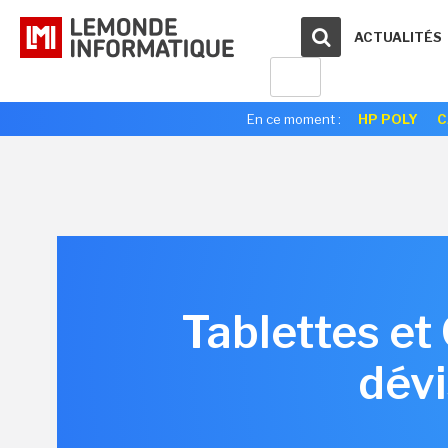
ACTUALITÉS
En ce moment :
HP POLY
C
Tablettes et
dévi