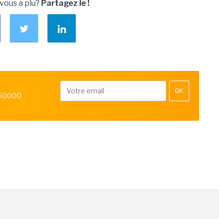
 vous a plu?
Partagez le !
OK
 50000