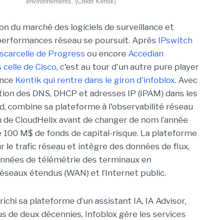
environnements. (Crédit Kentik)
on du marché des logiciels de surveillance et
performances réseau se poursuit. Après
IPswitch
scarcelle de Progress
ou encore
Accedian
celle de Cisco
, c'est au tour d'un autre pure player
ence
Kentik qui rentre dans le giron d'infoblox
. Avec
estion des DNS, DHCP et adresses IP (IPAM) dans les
, combine sa plateforme à l'observabilité réseau
 de CloudHelix avant de changer de nom l’année
de 100 M$ de fonds de capital-risque. La plateforme
r le trafic réseau et intègre des données de flux,
onnées de télémétrie des terminaux en
éseaux étendus (WAN) et l’Internet public.
richi sa plateforme d’un assistant IA, IA Advisor,
lus de deux décennies, Infoblox gère les services