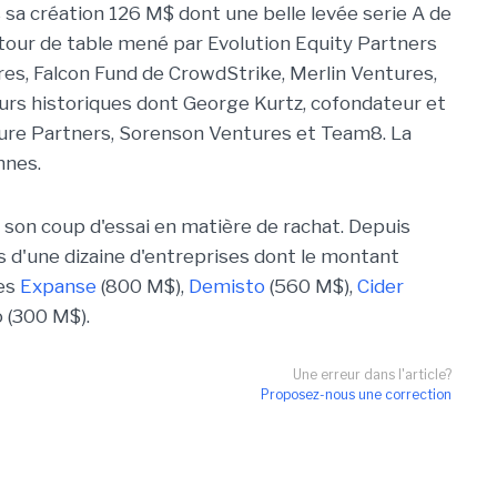
s sa création 126 M$ dont une belle levée serie A de
 tour de table mené par Evolution Equity Partners
ures, Falcon Fund de CrowdStrike, Merlin Ventures,
urs historiques dont George Kurtz, cofondateur et
ure Partners, Sorenson Ventures et Team8. La
nnes.
à son coup d'essai en matière de rachat. Depuis
s d'une dizaine d'entreprises dont le montant
les
Expanse
(800 M$),
Demisto
(560 M$),
Cider
o (300 M$).
Une erreur dans l'article?
Proposez-nous une correction