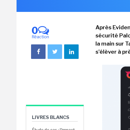
Après Evident
0
sécurité Pal
Réaction
la main sur T
s'élèver à p
LIVRES BLANCS
Étude de cas : l'impact