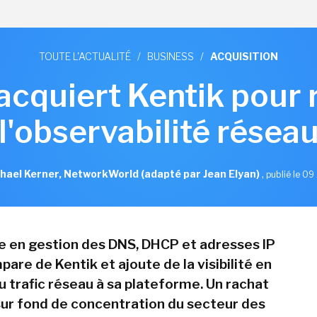
TOUTE L'ACTUALITÉ
/
BUSINESS
/
ACQUISITION
 acquiert Kentik pour 
l'observabilité résea
hael Kerner, NetworkWorld (adapté par Jean Elyan)
,
publié le 09 
te en gestion des DNS, DHCP et adresses IP
pare de Kentik et ajoute de la visibilité en
u trafic réseau à sa plateforme. Un rachat
 sur fond de concentration du secteur des