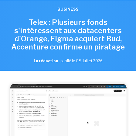
BUSINESS
Telex : Plusieurs fonds
s'intéressent aux datacenters
d'Orange, Figma acquiert Bud,
Accenture confirme un piratage
La rédaction
,
publié le 08 Juillet 2026