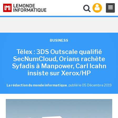
BUSINESS
Télex : 3DS Outscale qualifié
SecNumCloud, Orians rachète
Syfadis à Manpower, Carl Icahn
insiste sur Xerox/HP
La rédaction du monde informatique
,
publié le 05 Décembre 2019