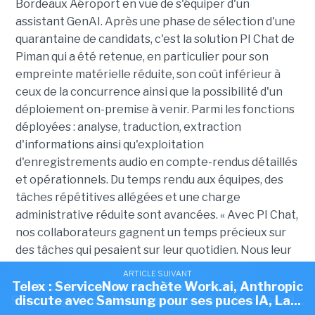
Bordeaux Aéroport en vue de s'équiper d'un
assistant GenAI. Après une phase de sélection d'une
quarantaine de candidats, c'est la solution PI Chat de
Piman qui a été retenue, en particulier pour son
empreinte matérielle réduite, son coût inférieur à
ceux de la concurrence ainsi que la possibilité d'un
déploiement on-premise à venir. Parmi les fonctions
déployées : analyse, traduction, extraction
d'informations ainsi qu'exploitation
d'enregistrements audio en compte-rendus détaillés
et opérationnels. D
u temps rendu aux équipes, des
tâches répétitives allégées et une charge
administrative réduite sont avancées. « Avec PI Chat,
nos collaborateurs gagnent un temps précieux sur
des tâches qui pesaient sur leur quotidien. Nous leur
donnons un outil qui fluidifie leur travail tout en
ARTICLE SUIVANT
ARTICLE SUIVANT
restant pleinement sous notre contrôle », a
Telex : ServiceNow rachète Work.ai, Anthropic
Telex : Anthropic discute d'une puce IA avec
Samsung, OpenAI ouvre sa société de conseil...
discute avec Samsung pour ses puces IA, La...
expliqué Pierre-Yves Brault, chef de service