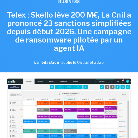
BUSINESS
Telex : Skello lève 200 M€, La Cnil a
prononcé 23 sanctions simplifiées
depuis début 2026, Une campagne
de ransomware pilotée par un
agent IA
La rédaction
,
publié le 06 Juillet 2026