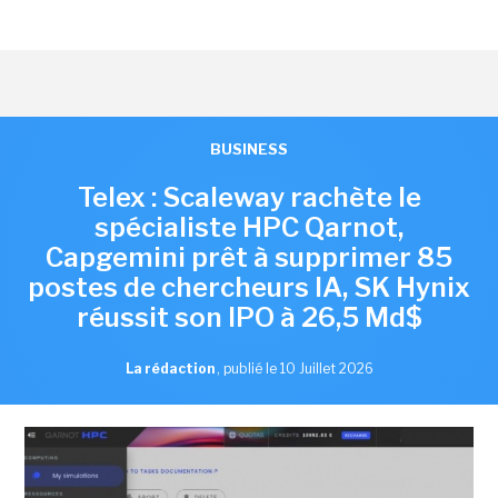
BUSINESS
Telex : Scaleway rachète le
spécialiste HPC Qarnot,
Capgemini prêt à supprimer 85
postes de chercheurs IA, SK Hynix
réussit son IPO à 26,5 Md$
La rédaction
,
publié le 10 Juillet 2026