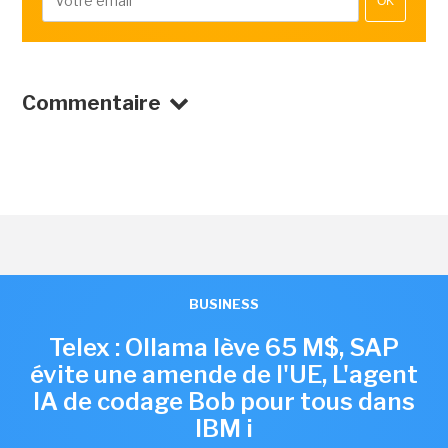
OK
Commentaire
BUSINESS
Telex : Ollama lève 65 M$, SAP
évite une amende de l'UE, L'agent
IA de codage Bob pour tous dans
IBM i