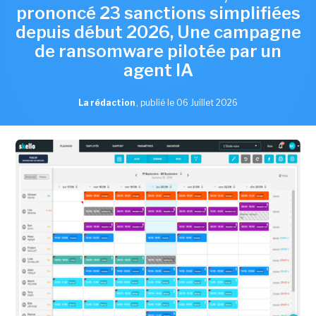
prononcé 23 sanctions simplifiées
depuis début 2026, Une campagne
de ransomware pilotée par un
agent IA
La rédaction
,
publié le 06 Juillet 2026