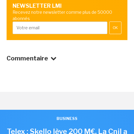
NEWSLETTER LMI
Recevez notre newsletter comme plus de 50000
abonnés
OK
Commentaire
BUSINESS
Telex : Skello lève 200 M€, La Cnil a