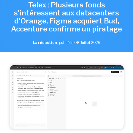
Telex : Plusieurs fonds
s'intéressent aux datacenters
d'Orange, Figma acquiert Bud,
Accenture confirme un piratage
La rédaction
,
publié le 08 Juillet 2026