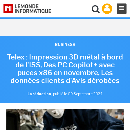
BUSINESS
Telex : Impression 3D métal à bord
de l'ISS, Des PC Copilot+ avec
puces x86 en novembre, Les
données clients d'Avis dérobées
La rédaction
,
publié le 09 Septembre 2024