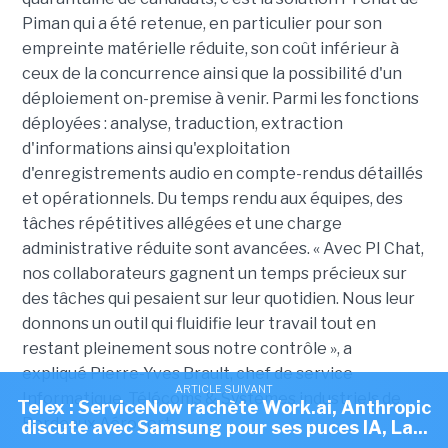
Piman qui a été retenue, en particulier pour son
empreinte matérielle réduite, son coût inférieur à
ceux de la concurrence ainsi que la possibilité d'un
déploiement on-premise à venir. Parmi les fonctions
déployées : analyse, traduction, extraction
d'informations ainsi qu'exploitation
d'enregistrements audio en compte-rendus détaillés
et opérationnels. D
u temps rendu aux équipes, des
tâches répétitives allégées et une charge
administrative réduite sont avancées. « Avec PI Chat,
nos collaborateurs gagnent un temps précieux sur
des tâches qui pesaient sur leur quotidien. Nous leur
donnons un outil qui fluidifie leur travail tout en
restant pleinement sous notre contrôle », a
expliqué Pierre-Yves Brault, chef de service
ARTICLE SUIVANT
Informatique, Télécoms & Systèmes industriels de
Telex : ServiceNow rachète Work.ai, Anthropic
Bordeaux Aéroport.
discute avec Samsung pour ses puces IA, La...