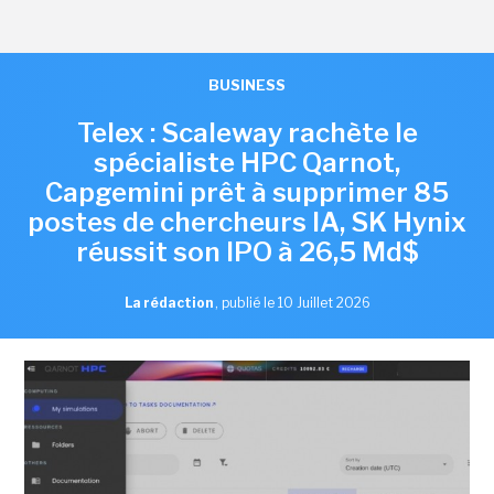
BUSINESS
Telex : Scaleway rachète le
spécialiste HPC Qarnot,
Capgemini prêt à supprimer 85
postes de chercheurs IA, SK Hynix
réussit son IPO à 26,5 Md$
La rédaction
,
publié le 10 Juillet 2026