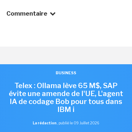
Commentaire
BUSINESS
Telex : Ollama lève 65 M$, SAP
évite une amende de l'UE, L'agent
IA de codage Bob pour tous dans
IBM i
La rédaction
,
publié le 09 Juillet 2026