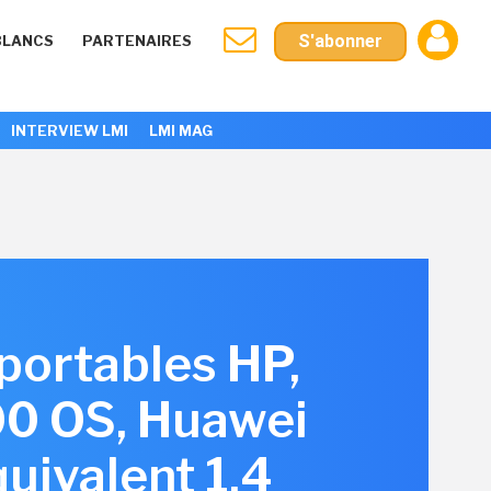
S'abonner
BLANCS
PARTENAIRES
INTERVIEW LMI
LMI MAG
portables HP,
00 OS, Huawei
uivalent 1,4