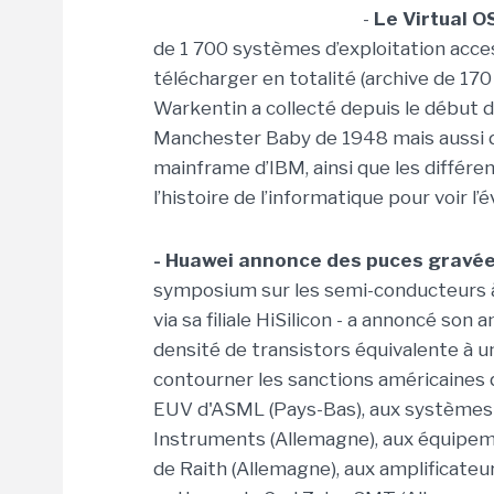
-
Le Virtual 
de 1 700 systèmes d’exploitation access
télécharger en totalité (archive de 170 
Warkentin a collecté depuis le début d
Manchester Baby de 1948 mais aussi 
mainframe d’IBM, ainsi que les différe
l’histoire de l’informatique pour voir l’
-
Huawei annonce des puces gravées
symposium sur les semi-conducteurs à 
via sa filiale HiSilicon - a annoncé so
densité de transistors équivalente à u
contourner les sanctions américaines 
EUV
d'ASML
(Pays-Bas)
,
aux systèmes 
Instruments
(Allemagne)
,
aux équipeme
de
Raith (Allemagne),
au
x amplificateu