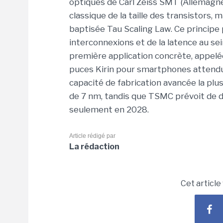
optiques de
Carl
Zeiss
SMT
(Allemagn
classique de la taille des transistors,
baptisée
Tau
Scaling
Law
. Ce principe
interconnexions et de la latence au sei
première application concrète, appel
puces Kirin pour smartphones attendue
capacité de fabrication avancée la pl
de 7 nm, tandis que TSMC prévoit de 
seulement en 2028
.
Article rédigé par
La rédaction
Cet article