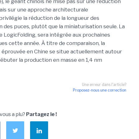
e)
,
le géant chinois ne mise pas sur une réduction
 mais sur une approche architecturale
 privilégie la réduction de la longueur des
n des puces, plutôt que la miniaturisation seule. La
ée
LogicFolding
, sera intégrée aux prochaines
s cette année. À titre de comparaison, la
us éprouvée en Chine se situe actuellement autour
débuter la production en masse en 1,4 nm
Une erreur dans l'article?
Proposez-nous une correction
 vous a plu?
Partagez le !