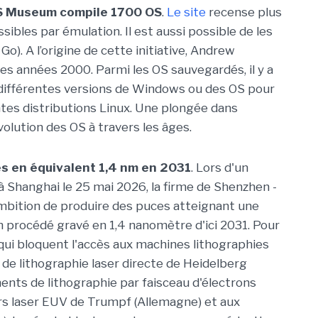
OS Museum compile 1700 OS
.
Le site
recense plus
ibles par émulation. Il est aussi possible de les
Go). A l’origine de cette initiative, Andrew
es années 2000. Parmi les OS sauvegardés, il y a
différentes versions de Windows ou des OS pour
ntes distributions Linux. Une plongée dans
évolution des OS à travers les âges.
 en équivalent 1,4 nm en 2031
.
Lors d'un
Shanghai le 25 mai 2026, la firme de Shenzhen -
n ambition de produire des puces atteignant une
n procédé gravé en 1,4 nanomètre d'ici 2031. Pour
qui bloquent l'accès aux machines
lithographies
de lithographie laser directe de Heidelberg
nts de lithographie par faisceau d'électrons
rs
laser
EUV de
T
rumpf
(Allemagne)
et aux