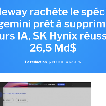
aleway rachète le spéc
gemini prêt à supprim
rs IA, SK Hynix réuss
26,5 Md$
La rédaction
,
publié le 10 Juillet 2026