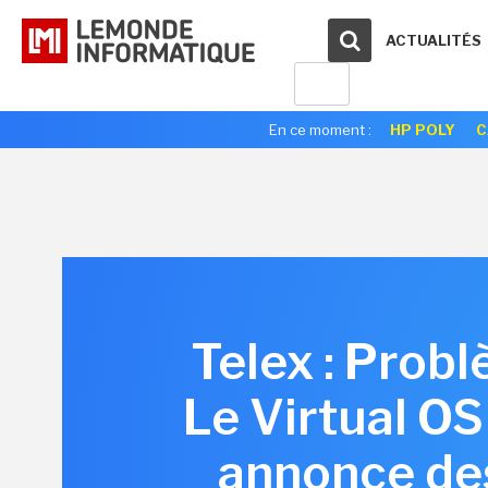
ACTUALITÉS
En ce moment :
HP POLY
C
Telex : Prob
Le Virtual O
annonce des