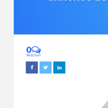
0
Réaction