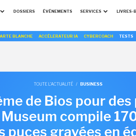
DOSSIERS
ÉVÉNEMENTS
SERVICES
LIVRES-
ARTE BLANCHE
ACCÉLERATEUR IA
CYBERCOACH
TESTS
TOUTE L'ACTUALITÉ
/
BUSINESS
lème de Bios pour des 
S Museum compile 17
 puces gravées en éq