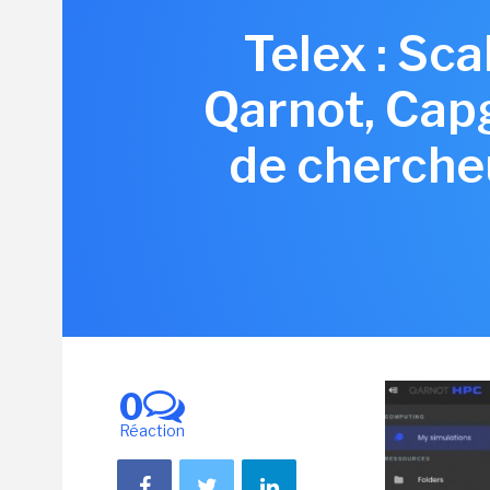
Telex : Sc
Qarnot, Cap
de chercheu
0
Réaction