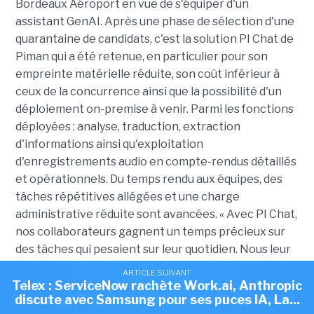
Bordeaux Aéroport en vue de s'équiper d'un
assistant GenAI. Après une phase de sélection d'une
quarantaine de candidats, c'est la solution PI Chat de
Piman qui a été retenue, en particulier pour son
empreinte matérielle réduite, son coût inférieur à
ceux de la concurrence ainsi que la possibilité d'un
déploiement on-premise à venir. Parmi les fonctions
déployées : analyse, traduction, extraction
d'informations ainsi qu'exploitation
d'enregistrements audio en compte-rendus détaillés
et opérationnels. D
u temps rendu aux équipes, des
tâches répétitives allégées et une charge
administrative réduite sont avancées. « Avec PI Chat,
nos collaborateurs gagnent un temps précieux sur
des tâches qui pesaient sur leur quotidien. Nous leur
donnons un outil qui fluidifie leur travail tout en
ARTICLE SUIVANT
ARTICLE SUIVANT
restant pleinement sous notre contrôle », a
Telex : ServiceNow rachète Work.ai, Anthropic
Telex : Anthropic discute d'une puce IA avec
Samsung, OpenAI ouvre sa société de conseil...
discute avec Samsung pour ses puces IA, La...
expliqué Pierre-Yves Brault, chef de service