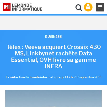
BUSINESS
Télex : Veeva acquiert Crossix 430
M$, Linkbynet rachète Data
Essential, OVH livre sa gamme
INFRA
La rédaction du monde informatique
,
publié le 26 Septembre 2019