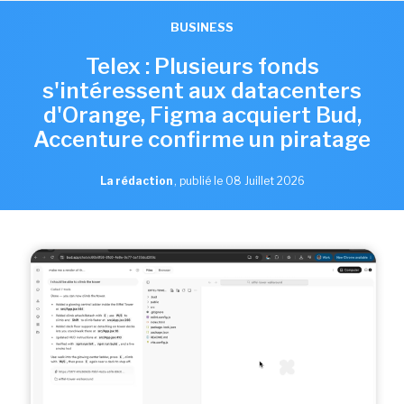
BUSINESS
Telex : Plusieurs fonds
s'intéressent aux datacenters
d'Orange, Figma acquiert Bud,
Accenture confirme un piratage
La rédaction
,
publié le 08 Juillet 2026