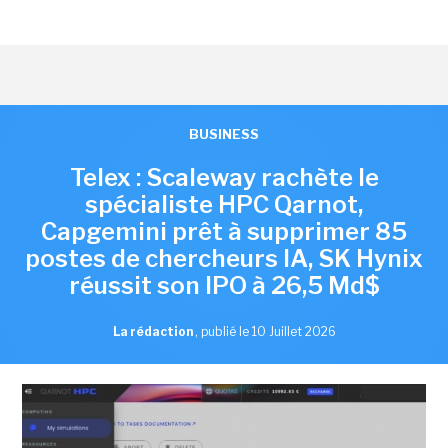
BUSINESS
Telex : Scaleway rachète le
spécialiste HPC Qarnot,
Capgemini prêt à supprimer 85
postes de chercheurs IA, SK Hynix
réussit son IPO à 26,5 Md$
La rédaction
,
publié le 10 Juillet 2026