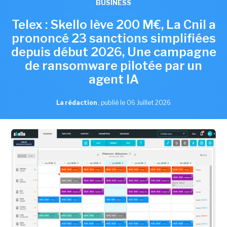
BUSINESS
Telex : Skello lève 200 M€, La Cnil a
prononcé 23 sanctions simplifiées
depuis début 2026, Une campagne
de ransomware pilotée par un
agent IA
La rédaction
,
publié le 06 Juillet 2026