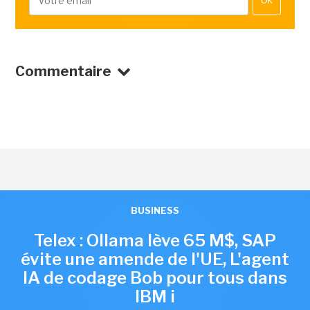
OK
Commentaire
BUSINESS
Telex : Ollama lève 65 M$, SAP
évite une amende de l'UE, L'agent
IA de codage Bob pour tous dans
IBM i