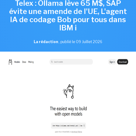
Telex : Ollama lève 65 M$, SAP
évite une amende de l'UE, L'agent
IA de codage Bob pour tous dans
IBM i
La rédaction
,
publié le 09 Juillet 2026