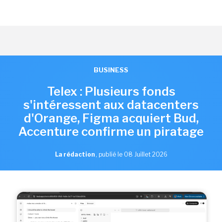
BUSINESS
Telex : Plusieurs fonds
s'intéressent aux datacenters
d'Orange, Figma acquiert Bud,
Accenture confirme un piratage
La rédaction
,
publié le 08 Juillet 2026