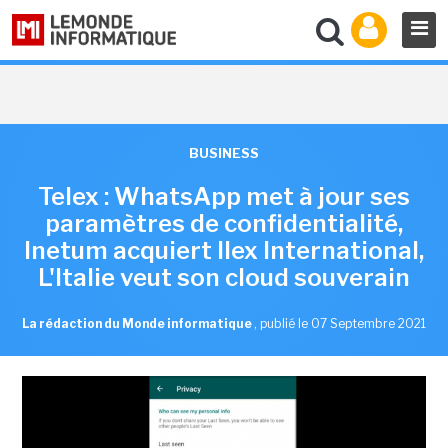
BUSINESS
Telex : WhatsApp met à jour ses
paramètres de confidentialité,
Inetum acquiert Ilex International,
L'Italie veut son cloud souverain
La rédaction du Monde informatique
,
publié le 07 Septembre 2021