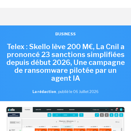
BUSINESS
Telex : Skello lève 200 M€, La Cnil a
prononcé 23 sanctions simplifiées
depuis début 2026, Une campagne
de ransomware pilotée par un
agent IA
La rédaction
,
publié le 06 Juillet 2026