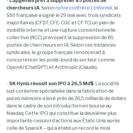
-
Capgemini prêt à supprimer 85 postes de
chercheurs IA
. Selon
notre confrère L'Informé
, la
SSII française a signé le 29 mai avec trois syndicats
majoritaires (CFDT, CFE-CGC et CFTC) un plan de
mobilité interne et une rupture conventionnelle
collective (RCC) prévoyant la suppression de 85
postes de chercheurs en IA. Selon ces instances
syndicales, le groupe français renoncerait à
concurrencer les poids-lourd du secteur comme
OpenAI (ChatGPT) et Anthropic (Claude).
-
SK Hynix réussit son IPO à 26,5 Md$
. La société
sud-coréenne spécialisée dans la fabrication de
puces mémoire a levé près de 26,5 milliards de dollars
dans le cadre de son introduction en bourse au
Nasdaq. Cette IPO, qui constitue la deuxième plus
importante cession d’actions aux États-Unis après
celle de SpaceX – qui a établi un record le mois