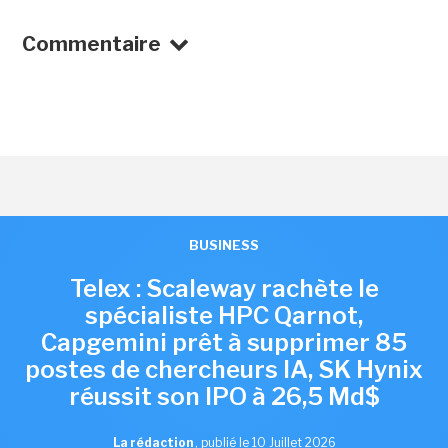
Commentaire
BUSINESS
Telex : Scaleway rachète le
spécialiste HPC Qarnot,
Capgemini prêt à supprimer 85
postes de chercheurs IA, SK Hynix
réussit son IPO à 26,5 Md$
La rédaction
,
publié le 10 Juillet 2026