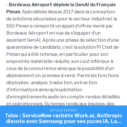
-
Bordeaux Aéroport déploie la GenAI du Français
Piman
. Spécialisée depuis 2017 dans la conception
de solutions sécurisées pour le secteur industriel, la
SSII Piman a remporté un appel d'offres mené par
Bordeaux Aéroport en vue de s'équiper d'un
assistant GenAI. Après une phase de sélection d'une
quarantaine de candidats, c'est la solution PI Chat de
Piman qui a été retenue, en particulier pour son
empreinte matérielle réduite, son coût inférieur à
ceux de la concurrence ainsi que la possibilité d'un
déploiement on-premise à venir. Parmi les fonctions
déployées : analyse, traduction, extraction
d'informations ainsi qu'exploitation
d'enregistrements audio en compte-rendus détaillés
et opérationnels. D
u temps rendu aux équipes, des
tâches répétitives allégées et une charge
ARTICLE SUIVANT
ARTICLE SUIVANT
ARTICLE SUIVANT
Telex : Skello lève 200 M€, La Cnil a prononcé 23
Telex : ServiceNow rachète Work.ai, Anthropic
Telex : Anthropic discute d'une puce IA avec
administrative réduite sont avancées. « Avec PI Chat,
Samsung, OpenAI ouvre sa société de conseil...
discute avec Samsung pour ses puces IA, La...
sanctions simplifiées depuis début...
nos collaborateurs gagnent un temps précieux sur