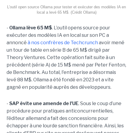
L'outil open source Ollama pour tester et exécuter des modèles IA en
local a levé 65 M$. (Crédit Ollama)
-
Ollama lève 65 M$
. L’outil opens source pour
exécuter des modèles IA en local sur son PC a
annoncé
à nos confrères de Techcrunch
avoir mené
un tour de table en série B de 65 M$ dirigé par
Theory Ventures. Cette opération fait suite à un
précédent (série A) de 15 M$ mené par Peter Fenton,
de Benchmark. Au total, l'entreprise a désormais
levé 88 M$. Ollama a été fondé en 2023 et a vite
gagné en popularité auprès des développeurs.
-
SAP évite une amende de l’UE
. Sous le coup d’une
procédure pour pratiques anticoncurrentielles,
l’éditeur allemand a fait des concessions pour
échapper à une lourde sanction financière. Ainsi, les