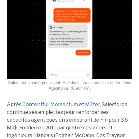
Salesforce va intégrer l'agent IA dédié à la relation client de Fin dans
Agentforce. (Crédit Fin)
Après
Contentful
,
Momentum
et
M3ter
, Salesforce
continue ses emplettes pour renforcer ses
capacités agentiques en s’emparant de Fin pour 3,6
Md$. Fondée en 2011 par quatre designers et
ingénieurs irlandais (Eoghan McCabe, Des Traynor,