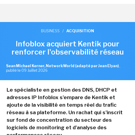
BUSINESS
/
ACQUISITION
Infoblox acquiert Kentik pour
renforcer l'observabilité réseau
Sean Michael Kerner, NetworkWorld (adapté par Jean Elyan)
,
publié le 09 Juillet 2026
Le spécialiste en gestion des DNS, DHCP et
adresses IP Infoblox s'empare de Kentik et
ajoute de la visibilité en temps réel du trafic
réseau à sa plateforme. Un rachat qui s'inscrit
sur fond de concentration du secteur des
logiciels de monitoring et d'analyse des