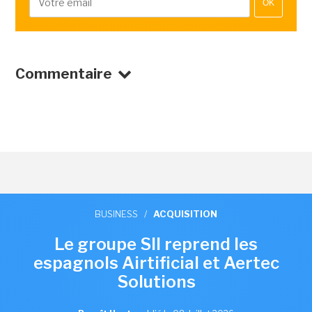
OK
Commentaire
BUSINESS
/
ACQUISITION
Le groupe SII reprend les
espagnols Airtificial et Aertec
Solutions