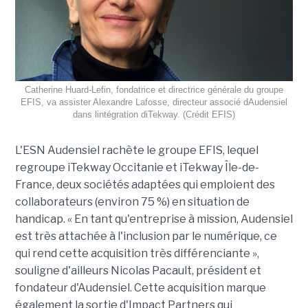
Catherine Huard-Lefin, fondatrice et directrice générale du groupe
EFIS, va assister Alexandre Lafosse, directeur associé dAudensiel
dans lintégration diTekway. (Crédit EFIS)
L'ESN Audensiel rachète le groupe EFIS, lequel
regroupe iTekway Occitanie et iTekway Île-de-
France, deux sociétés adaptées qui emploient des
collaborateurs (environ 75 %) en situation de
handicap. « En tant qu'entreprise à mission, Audensiel
est très attachée à l'inclusion par le numérique, ce
qui rend cette acquisition très différenciante »,
souligne d'ailleurs Nicolas Pacault, président et
fondateur d'Audensiel. Cette acquisition marque
également la sortie d'Impact Partners qui