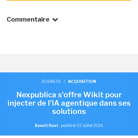
Commentaire
BUSINESS
/
ACQUISITION
Nexpublica s'offre Wikit pour
injecter de l'IA agentique dans ses
solutions
Benoît Huet
,
publié le 07 Juillet 2026