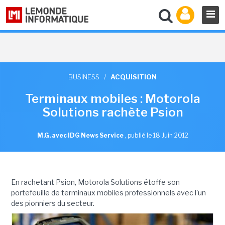
BUSINESS
/
ACQUISITION
Terminaux mobiles : Motorola
Solutions rachète Psion
M.G. avec IDG News Service
,
publié le 18 Juin 2012
En rachetant Psion, Motorola Solutions étoffe son
portefeuille de terminaux mobiles professionnels avec l'un
des pionniers du secteur.