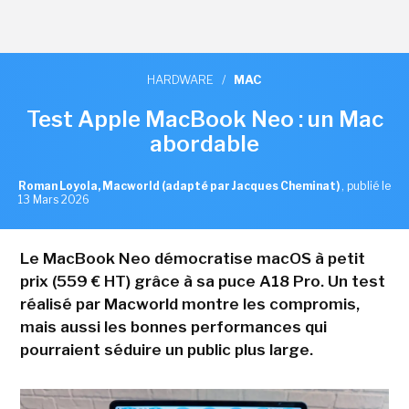
HARDWARE
/
MAC
Test Apple MacBook Neo : un Mac
abordable
Roman Loyola, Macworld (adapté par Jacques Cheminat)
,
publié le
13 Mars 2026
Le MacBook Neo démocratise macOS à petit
prix (559 € HT) grâce à sa puce A18 Pro. Un test
réalisé par Macworld montre les compromis,
mais aussi les bonnes performances qui
pourraient séduire un public plus large.