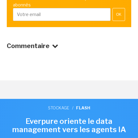
abonnés
OK
Commentaire
STOCKAGE
/
FLASH
Everpure oriente le data
management vers les agents IA