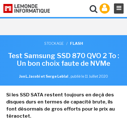
STOCKAGE
/
FLASH
Test Samsung SSD 870 QVO 2 To :
Un bon choix faute de NVMe
Jon L. Jacobi et Serge Leblal
,
publié le 11 Juillet 2020
Si les SSD SATA restent toujours en deçà des
disques durs en termes de capacité brute, ils
font désormais de gros efforts pour le prix au
téraoctet.