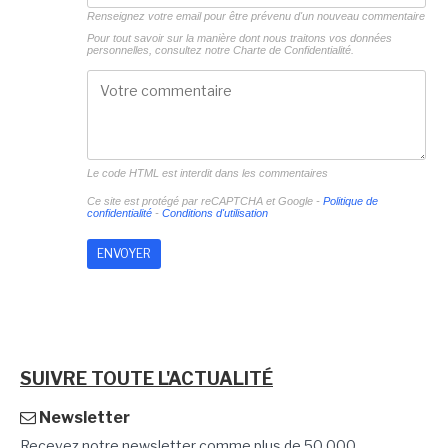
Renseignez votre email pour être prévenu d'un nouveau commentaire
Pour tout savoir sur la manière dont nous traitons vos données
personnelles, consultez notre
Charte de Confidentialité.
Le code HTML est interdit dans les commentaires
Ce site est protégé par reCAPTCHA et Google -
Politique de
confidentialité
-
Conditions d'utilisation
SUIVRE TOUTE L'ACTUALITÉ
Newsletter
Recevez notre newsletter comme plus de 50 000