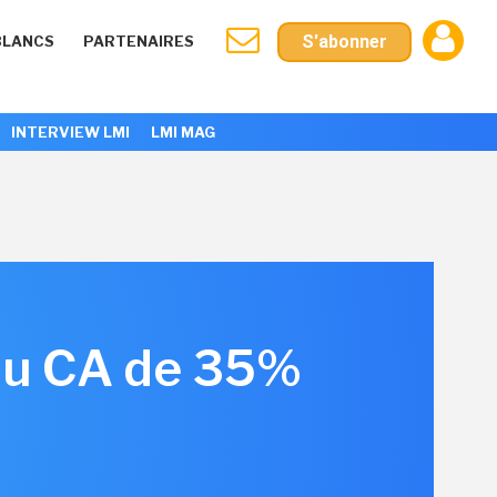
S'abonner
BLANCS
PARTENAIRES
INTERVIEW LMI
LMI MAG
 du CA de 35%