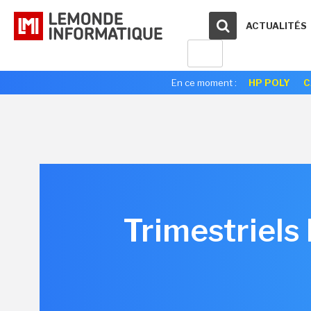
ACTUALITÉS
En ce moment :
HP POLY
C
Trimestriels