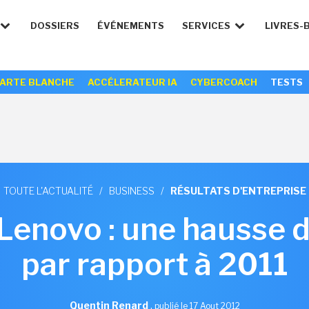
DOSSIERS
ÉVÉNEMENTS
SERVICES
LIVRES-
ARTE BLANCHE
ACCÉLERATEUR IA
CYBERCOACH
TESTS
TOUTE L'ACTUALITÉ
/
BUSINESS
/
RÉSULTATS D'ENTREPRISE
 Lenovo : une hausse
par rapport à 2011
Quentin Renard
,
publié le 17 Aout 2012