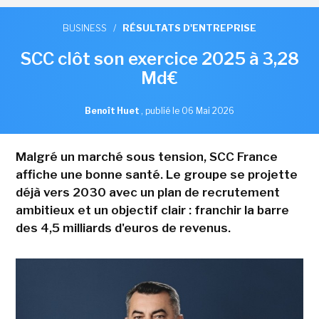
BUSINESS
/
RÉSULTATS D'ENTREPRISE
SCC clôt son exercice 2025 à 3,28
Md€
Benoît Huet
,
publié le 06 Mai 2026
Malgré un marché sous tension, SCC France
affiche une bonne santé. Le groupe se projette
déjà vers 2030 avec un plan de recrutement
ambitieux et un objectif clair : franchir la barre
des 4,5 milliards d'euros de revenus.