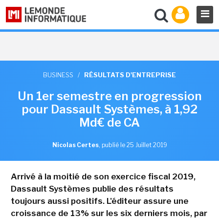
BUSINESS
/
RÉSULTATS D'ENTREPRISE
Un 1er semestre en progression
pour Dassault Systèmes, à 1,92
Md€ de CA
Nicolas Certes
,
publié le 25 Juillet 2019
Arrivé à la moitié de son exercice fiscal 2019,
Dassault Systèmes publie des résultats
toujours aussi positifs. L'éditeur assure une
croissance de 13% sur les six derniers mois, par