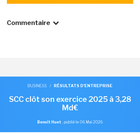
Commentaire
BUSINESS
/
RÉSULTATS D'ENTREPRISE
SCC clôt son exercice 2025 à 3,28
Md€
Benoît Huet
,
publié le 06 Mai 2026