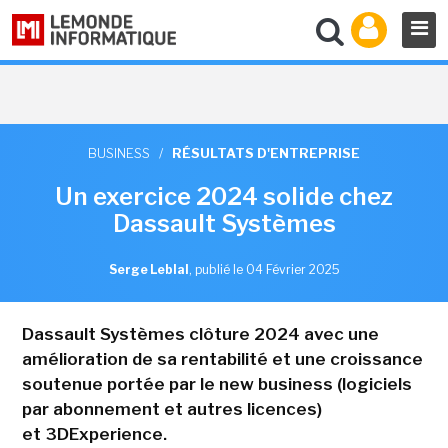
BUSINESS
/
RÉSULTATS D'ENTREPRISE
Un exercice 2024 solide chez
Dassault Systèmes
Serge Leblal
,
publié le 04 Février 2025
Dassault Systèmes clôture 2024 avec une
amélioration de sa rentabilité et une croissance
soutenue portée par le new business (logiciels
par abonnement et autres licences)
et 3DExperience.