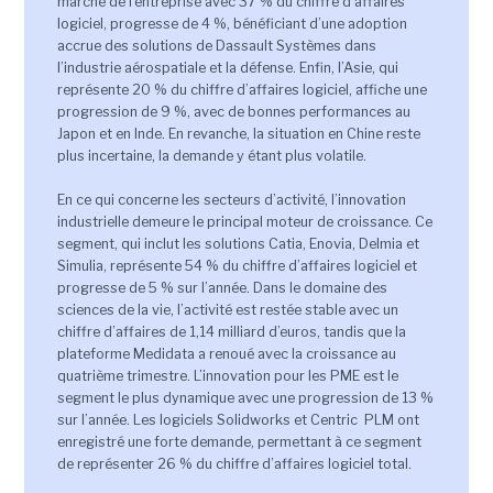
marché de l’entreprise avec
37 % du chiffre d’affaires
logiciel
, progresse de
4 %
, bénéficiant d’une adoption
accrue des solutions de Dassault Systèmes dans
l’industrie aérospatiale et la défense. Enfin, l’
Asie
, qui
représente
20 % du chiffre d’affaires logiciel
, affiche une
progression de
9 %
, avec de bonnes performances au
Japon et en Inde. En revanche, la situation en Chine reste
plus incertaine, la demande y étant plus volatile.
En ce qui concerne les secteurs d’activité, l’
innovation
industrielle
demeure le principal moteur de croissance. Ce
segment, qui inclut les solutions Catia, Enovia, Delmia et
Simulia, représente
54 % du chiffre d’affaires logiciel
et
progresse de
5 %
sur l’année. Dans le domaine des
sciences de la vie
, l’activité est restée stable avec un
chiffre d’affaires de
1,14 milliard d’euros
, tandis que la
plateforme Medidata a renoué avec la croissance au
quatrième trimestre.
L’
innovation pour les PME
est le
segment le plus dynamique avec une progression de
13 %
sur l’année. Les logiciels Solidworks et Centric PLM ont
enregistré une forte demande, permettant à ce segment
de représenter
26 % du chiffre d’affaires logiciel total
.