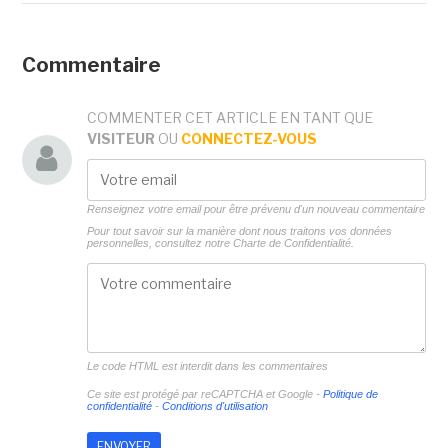
Commentaire
COMMENTER CET ARTICLE EN TANT QUE
VISITEUR
OU
CONNECTEZ-VOUS
Renseignez votre email pour être prévenu d'un nouveau commentaire
Pour tout savoir sur la manière dont nous traitons vos données
personnelles, consultez notre
Charte de Confidentialité.
Le code HTML est interdit dans les commentaires
Ce site est protégé par reCAPTCHA et Google -
Politique de
confidentialité
-
Conditions d'utilisation