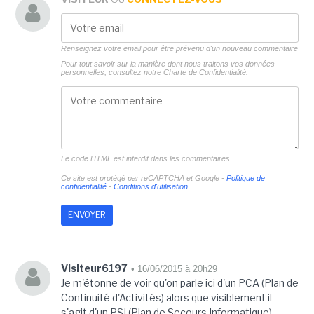
Renseignez votre email pour être prévenu d'un nouveau commentaire
Pour tout savoir sur la manière dont nous traitons vos données
personnelles, consultez notre
Charte de Confidentialité.
Le code HTML est interdit dans les commentaires
Ce site est protégé par reCAPTCHA et Google -
Politique de
confidentialité
-
Conditions d'utilisation
Visiteur6197
• 16/06/2015 à 20h29
Je m'étonne de voir qu'on parle ici d'un PCA (Plan de
Continuité d'Activités) alors que visiblement il
s'agit d'un PSI (Plan de Secours Informatique).