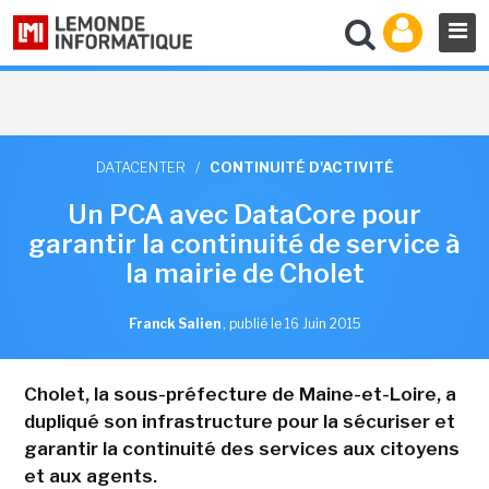
DATACENTER
/
CONTINUITÉ D'ACTIVITÉ
Un PCA avec DataCore pour
garantir la continuité de service à
la mairie de Cholet
Franck Salien
,
publié le 16 Juin 2015
Cholet, la sous-préfecture de Maine-et-Loire, a
dupliqué son infrastructure pour la sécuriser et
garantir la continuité des services aux citoyens
et aux agents.