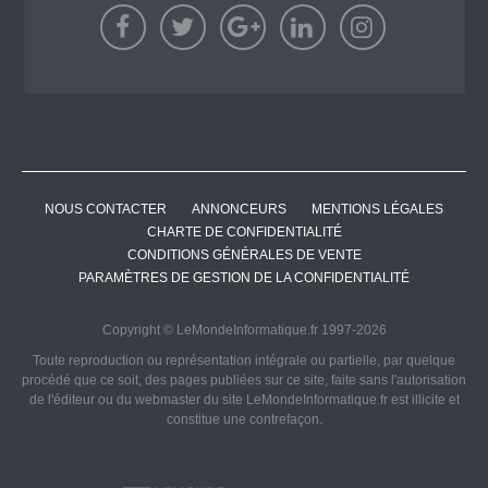
NOUS CONTACTER
ANNONCEURS
MENTIONS LÉGALES
CHARTE DE CONFIDENTIALITÉ
CONDITIONS GÉNÉRALES DE VENTE
PARAMÈTRES DE GESTION DE LA CONFIDENTIALITÉ
Copyright © LeMondeInformatique.fr 1997-2026
Toute reproduction ou représentation intégrale ou partielle, par quelque
procédé que ce soit, des pages publiées sur ce site, faite sans l'autorisation
de l'éditeur ou du webmaster du site LeMondeInformatique.fr est illicite et
constitue une contrefaçon.