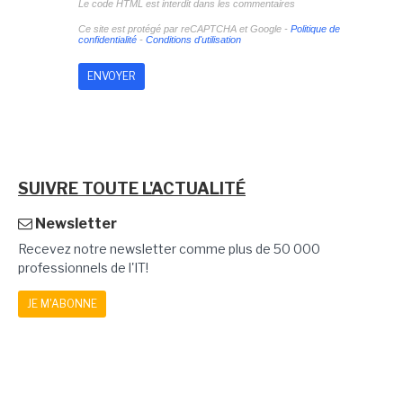
Le code HTML est interdit dans les commentaires
Ce site est protégé par reCAPTCHA et Google -
Politique de
confidentialité
-
Conditions d'utilisation
SUIVRE TOUTE L'ACTUALITÉ
Newsletter
Recevez notre newsletter comme plus de 50 000
professionnels de l'IT!
JE M'ABONNE