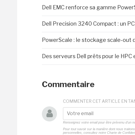
Dell EMC renforce sa gamme PowerS
Dell Precision 3240 Compact : un PC de
PowerScale : le stockage scale-out d
Des serveurs Dell prêts pour le HPC 
Commentaire
COMMENTER CET ARTICLE EN TA
Renseignez votre email pour être prévenu d'un
Pour tout savoir sur la manière dont nous traito
personnelles, consultez notre
Charte de Confident