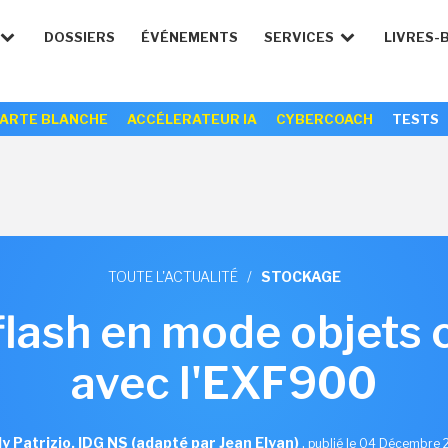
DOSSIERS
ÉVÉNEMENTS
SERVICES
LIVRES-
ARTE BLANCHE
ACCÉLERATEUR IA
CYBERCOACH
TESTS
TOUTE L'ACTUALITÉ
/
STOCKAGE
 flash en mode objets
avec l'EXF900
y Patrizio, IDG NS (adapté par Jean Elyan)
,
publié le 04 Décembre