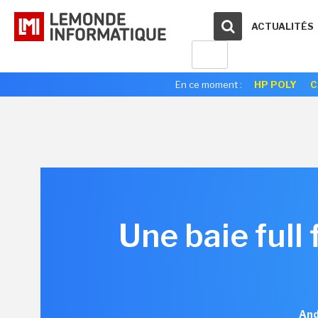
ACTUALITÉS
En ce moment :
HP POLY
C
Une baie full
And