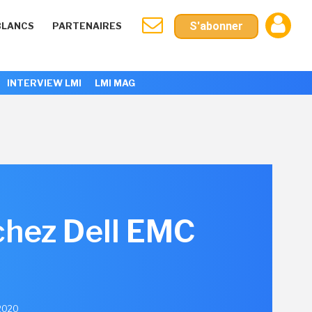
S'abonner
BLANCS
PARTENAIRES
INTERVIEW LMI
LMI MAG
 chez Dell EMC
 2020