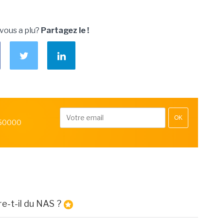
 vous a plu?
Partagez le !
OK
 50000
re-t-il du NAS ?