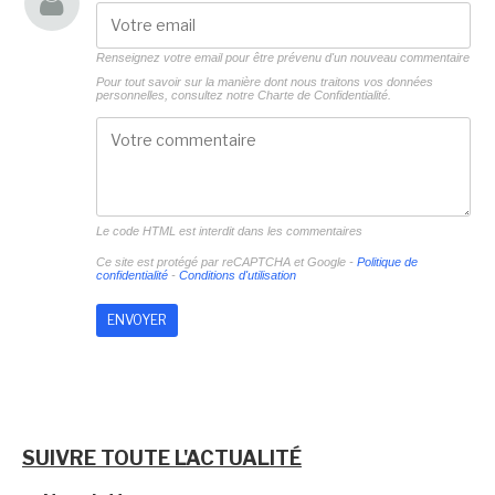
Renseignez votre email pour être prévenu d'un nouveau commentaire
Pour tout savoir sur la manière dont nous traitons vos données
personnelles, consultez notre
Charte de Confidentialité.
Le code HTML est interdit dans les commentaires
Ce site est protégé par reCAPTCHA et Google -
Politique de
confidentialité
-
Conditions d'utilisation
SUIVRE TOUTE L'ACTUALITÉ