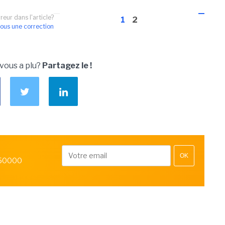
reur dans l'article?
1
2
ous une correction
 vous a plu?
Partagez le !
OK
 50000