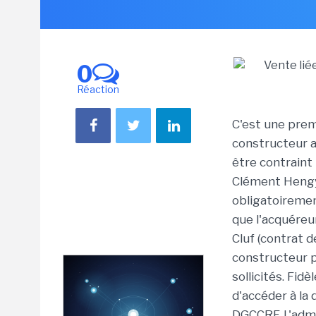
0
Réaction
C'est une premi
constructeur 
être contraint 
Clément Hengy
obligatoiremen
que l'acquéreur 
Cluf (contrat de
constructeur 
sollicités. Fid
d'accéder à la 
DGCCRF. L'admi