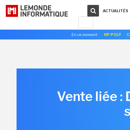
ACTUALITÉS
En ce moment :
HP POLY
C
Vente liée 
s