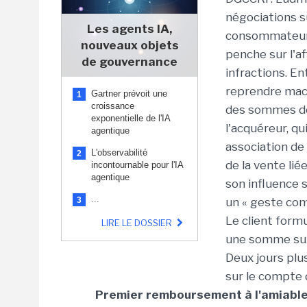
négociations su
Les agents IA,
consommateurs,
nouveaux objets
penche sur l'af
de gouvernance
infractions. E
reprendre mach
Gartner prévoit une
1
croissance
des sommes dé
exponentielle de l'IA
l'acquéreur, qu
agentique
association de
L'observabilité
2
de la vente lié
incontournable pour l'IA
agentique
son influence 
...
3
un « geste co
Le client form
LIRE LE DOSSIER
une somme supé
Deux jours plus
sur le compte 
Premier remboursement à l'amiabl