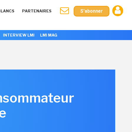
S'abonner
BLANCS
PARTENAIRES
INTERVIEW LMI
LMI MAG
consommateur
re