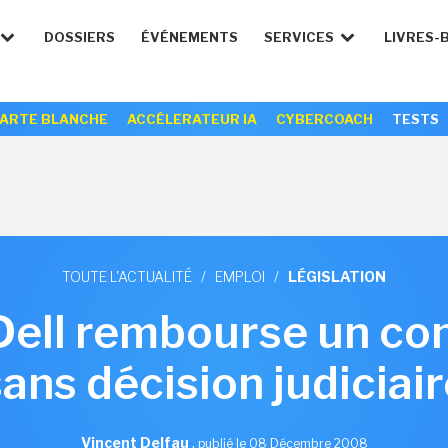
DOSSIERS
ÉVÉNEMENTS
SERVICES
LIVRES-
ARTE BLANCHE
ACCÉLERATEUR IA
CYBERCOACH
TESTS
TOUTE L'ACTUALITÉ
/
EMPLOI
/
LÉGISLATION
: Dell rembourse un 
ans décision judiciai
Vincent Delfau
,
publié le 08 Décembre 2008