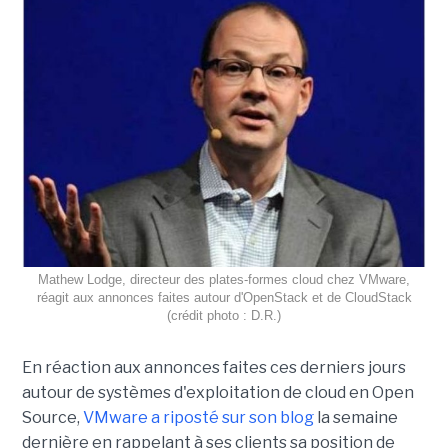
Mathew Lodge, directeur des plates-formes cloud chez VMware,
réagit aux annonces faites autour d'OpenStack et de CloudStack
(crédit photo : D.R.)
En réaction aux annonces faites ces derniers jours
autour de systèmes d'exploitation de cloud en Open
Source,
VMware a riposté sur son blog
la semaine
dernière en rappelant à ses clients sa position de