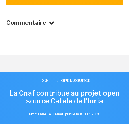
Commentaire
LOGICIEL
/
OPEN SOURCE
La Cnaf contribue au projet open
source Catala de l'Inria
Emmanuelle Delsol
,
publié le 16 Juin 2026