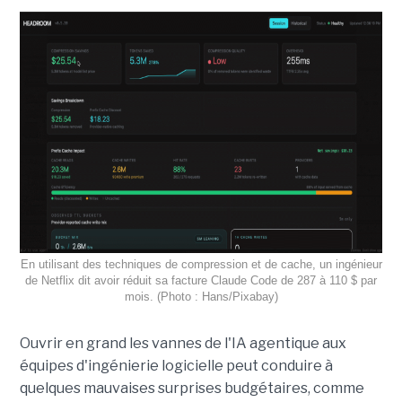
En utilisant des techniques de compression et de cache, un ingénieur
de Netflix dit avoir réduit sa facture Claude Code de 287 à 110 $ par
mois. (Photo : Hans/Pixabay)
Ouvrir en grand les vannes de l'IA agentique aux
équipes d'ingénierie logicielle peut conduire à
quelques mauvaises surprises budgétaires, comme