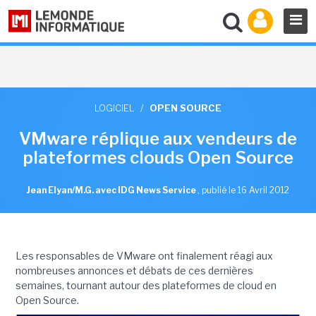
LOGICIEL
/
OPEN SOURCE
VMware réplique aux vendeurs de
plateformes clouds Open Source
Jean Elyan/M.G. avec IDG News Service
,
publié le 16 Avril 2012
Les responsables de VMware ont finalement réagi aux
nombreuses annonces et débats de ces dernières
semaines, tournant autour des plateformes de cloud en
Open Source.