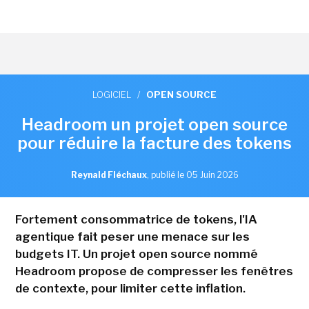
LOGICIEL
/
OPEN SOURCE
Headroom un projet open source
pour réduire la facture des tokens
Reynald Fléchaux
,
publié le 05 Juin 2026
Fortement consommatrice de tokens, l'IA
agentique fait peser une menace sur les
budgets IT. Un projet open source nommé
Headroom propose de compresser les fenêtres
de contexte, pour limiter cette inflation.