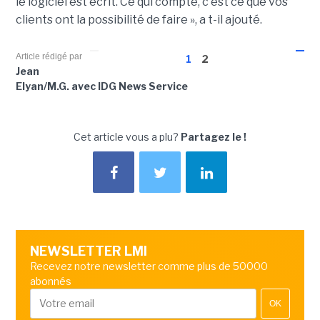
le logiciel est écrit. Ce qui compte, c'est ce que vos
clients ont la possibilité de faire », a t-il ajouté.
Article rédigé par
1
2
Jean
Elyan/M.G. avec IDG News Service
Cet article vous a plu?
Partagez le !
NEWSLETTER LMI
Recevez notre newsletter comme plus de 50000
abonnés
OK