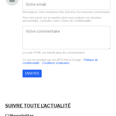
Renseignez votre email pour être prévenu d'un nouveau commentaire
Pour tout savoir sur la manière dont nous traitons vos données
personnelles, consultez notre
Charte de Confidentialité.
Le code HTML est interdit dans les commentaires
Ce site est protégé par reCAPTCHA et Google -
Politique de
confidentialité
-
Conditions d'utilisation
SUIVRE TOUTE L'ACTUALITÉ
Newsletter