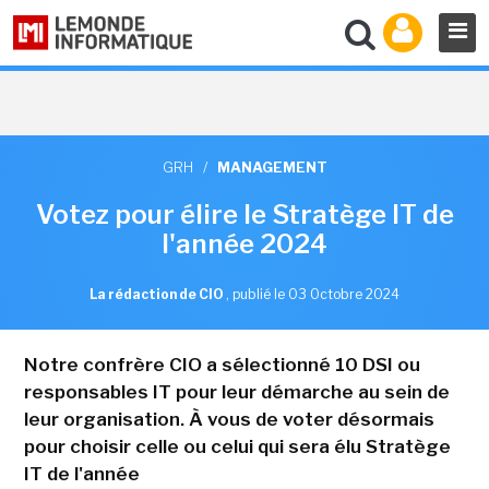
GRH
/
MANAGEMENT
Votez pour élire le Stratège IT de
l'année 2024
La rédaction de CIO
,
publié le 03 Octobre 2024
Notre confrère CIO a sélectionné 10 DSI ou
responsables IT pour leur démarche au sein de
leur organisation. À vous de voter désormais
pour choisir celle ou celui qui sera élu Stratège
IT de l'année