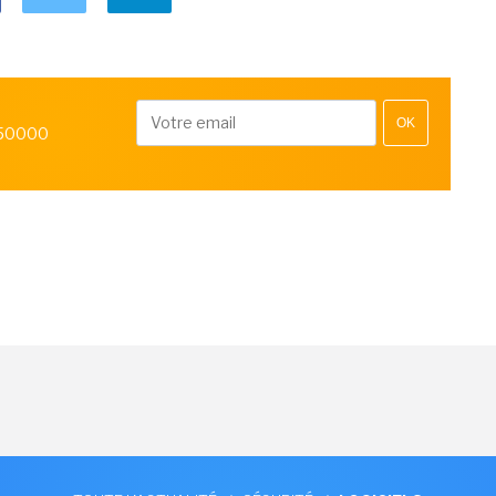
OK
 50000