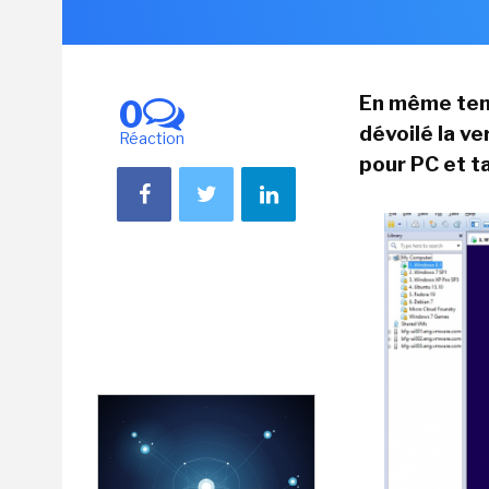
En même tem
0
dévoilé la v
Réaction
pour PC et 