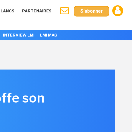
S'abonner
BLANCS
PARTENAIRES
INTERVIEW LMI
LMI MAG
ffe son