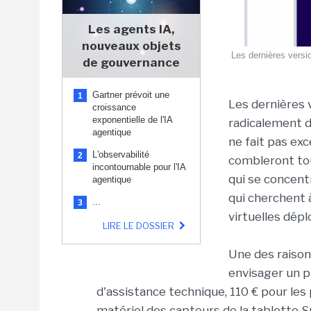
Les agents IA,
nouveaux objets
Les dernières versi
de gouvernance
Gartner prévoit une
1
Les dernières 
croissance
exponentielle de l'IA
radicalement d
agentique
ne fait pas exc
L'observabilité
2
combleront tou
incontournable pour l'IA
qui se concent
agentique
qui cherchent 
...
3
virtuelles dépl
LIRE LE DOSSIER
Une des raison
envisager un p
d'assistance technique, 110 € pour les
matériel des capteurs de la tablette Su