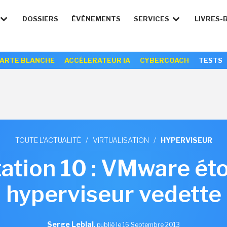
DOSSIERS
ÉVÉNEMENTS
SERVICES
LIVRES-
ARTE BLANCHE
ACCÉLERATEUR IA
CYBERCOACH
TESTS
TOUTE L'ACTUALITÉ
/
VIRTUALISATION
/
HYPERVISEUR
ation 10 : VMware éto
hyperviseur vedette
Serge Leblal
,
publié le 16 Septembre 2013