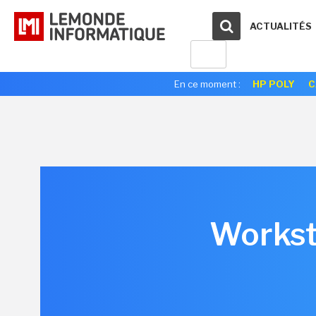
ACTUALITÉS
En ce moment :
HP POLY
C
Workst