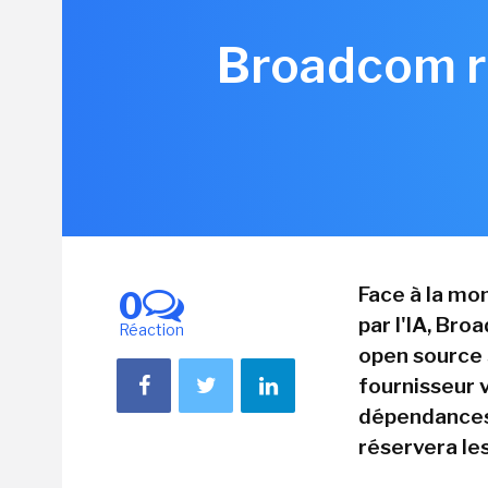
Broadcom re
Face à la mo
0
par l'IA, Br
Réaction
open source S
fournisseur v
dépendances
réservera les