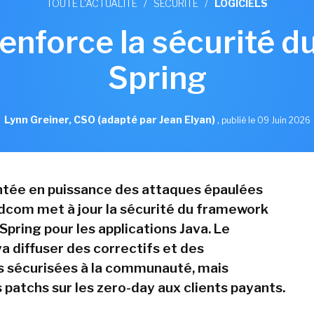
TOUTE L'ACTUALITÉ
/
SÉCURITÉ
/
LOGICIELS
nforce la sécurité 
Spring
Lynn Greiner, CSO (adapté par Jean Elyan)
,
publié le 09 Juin 2026
ntée en puissance des attaques épaulées
oadcom met à jour la sécurité du framework
pring pour les applications Java. Le
a diffuser des correctifs et des
 sécurisées à la communauté, mais
 patchs sur les zero-day aux clients payants.