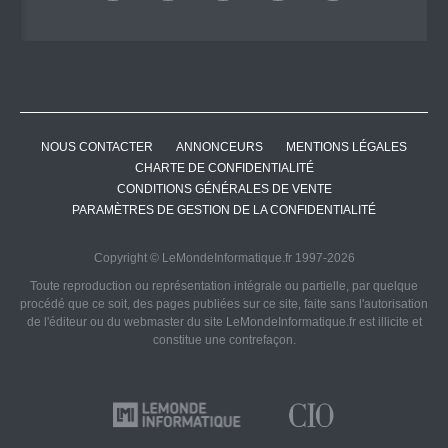
NOUS CONTACTER
ANNONCEURS
MENTIONS LÉGALES
CHARTE DE CONFIDENTIALITÉ
CONDITIONS GÉNÉRALES DE VENTE
PARAMÈTRES DE GESTION DE LA CONFIDENTIALITÉ
Copyright © LeMondeInformatique.fr 1997-2026
Toute reproduction ou représentation intégrale ou partielle, par quelque
procédé que ce soit, des pages publiées sur ce site, faite sans l'autorisation
de l'éditeur ou du webmaster du site LeMondeInformatique.fr est illicite et
constitue une contrefaçon.