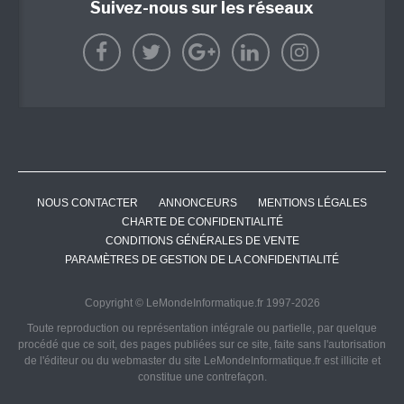
Suivez-nous sur les réseaux
NOUS CONTACTER
ANNONCEURS
MENTIONS LÉGALES
CHARTE DE CONFIDENTIALITÉ
CONDITIONS GÉNÉRALES DE VENTE
PARAMÈTRES DE GESTION DE LA CONFIDENTIALITÉ
Copyright © LeMondeInformatique.fr 1997-2026
Toute reproduction ou représentation intégrale ou partielle, par quelque
procédé que ce soit, des pages publiées sur ce site, faite sans l'autorisation
de l'éditeur ou du webmaster du site LeMondeInformatique.fr est illicite et
constitue une contrefaçon.