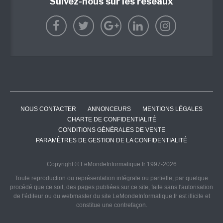
Suivez-nous sur les réseaux
NOUS CONTACTER
ANNONCEURS
MENTIONS LÉGALES
CHARTE DE CONFIDENTIALITÉ
CONDITIONS GÉNÉRALES DE VENTE
PARAMÈTRES DE GESTION DE LA CONFIDENTIALITÉ
Copyright © LeMondeInformatique.fr 1997-2026
Toute reproduction ou représentation intégrale ou partielle, par quelque
procédé que ce soit, des pages publiées sur ce site, faite sans l'autorisation
de l'éditeur ou du webmaster du site LeMondeInformatique.fr est illicite et
constitue une contrefaçon.