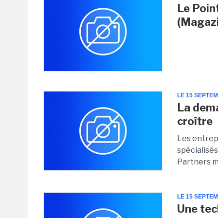
Le Point
(Magazi
LE 15 SEPTE
La dem
croître
Les entrepr
spécialisés
Partners mo
LE 15 SEPTE
Une tec