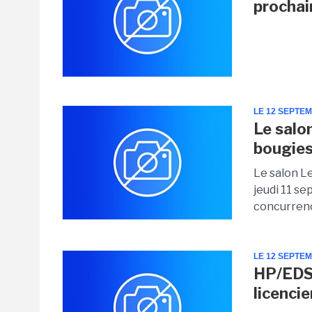
prochai
LE 12 SEPTE
Le salo
bougies
Le salon Le
jeudi 11 se
concurrence
LE 12 SEPTE
HP/EDS 
licenci