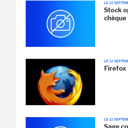
LE 12 SEPTE
Stock o
chèque p
LE 12 SEPTE
Firefox 
LE 12 SEPTE
Sage co