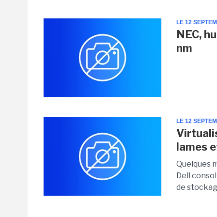
LE 12 SEPTE
NEC, hui
nm
LE 12 SEPTE
Virtuali
lames e
Quelques mo
Dell conso
de stockag