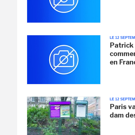
LE 12 SEPTE
Patrick 
comment
en Fran
LE 12 SEPTE
Paris v
dam des