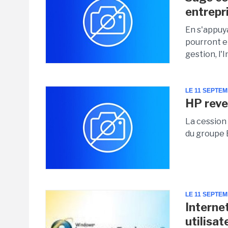
entrepr
En s'appuya
pourront e
gestion, l'
LE 11 SEPTE
HP reve
La cession
du groupe E
LE 11 SEPTE
Interne
utilisat