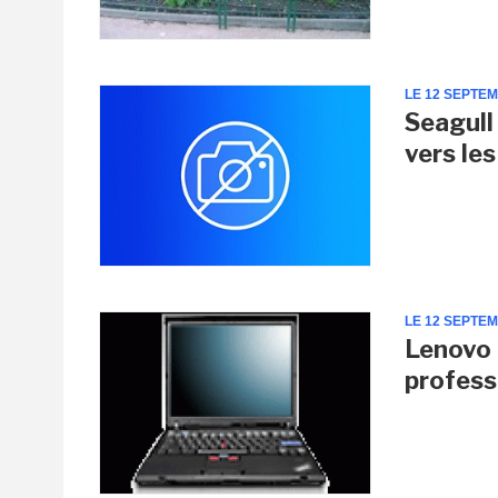
LE 12 SEPTE
Seagull
vers le
LE 12 SEPTE
Lenovo 
profess