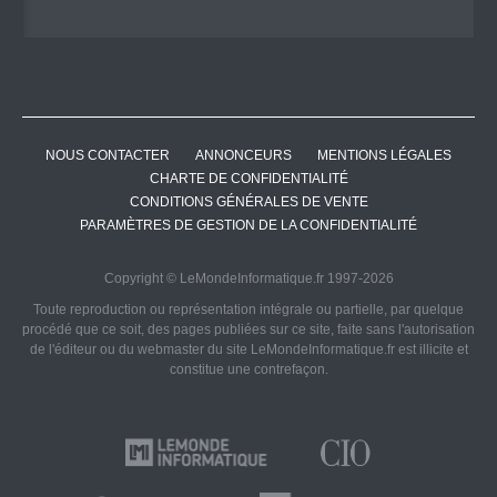
NOUS CONTACTER
ANNONCEURS
MENTIONS LÉGALES
CHARTE DE CONFIDENTIALITÉ
CONDITIONS GÉNÉRALES DE VENTE
PARAMÈTRES DE GESTION DE LA CONFIDENTIALITÉ
Copyright © LeMondeInformatique.fr 1997-2026
Toute reproduction ou représentation intégrale ou partielle, par quelque
procédé que ce soit, des pages publiées sur ce site, faite sans l'autorisation
de l'éditeur ou du webmaster du site LeMondeInformatique.fr est illicite et
constitue une contrefaçon.