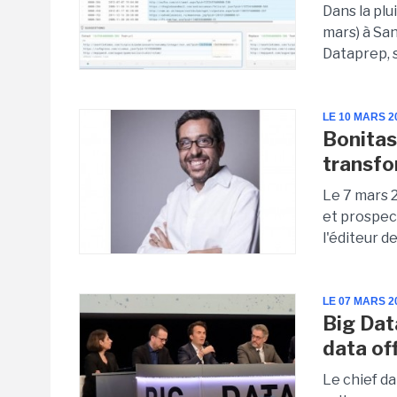
Dans la pl
mars) à Sa
Dataprep, s
LE 10 MARS 2
Bonitaso
transfo
Le 7 mars 2
et prospect
l'éditeur 
LE 07 MARS 2
Big Data
data off
Le chief da