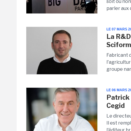
soit ou non
parler aux 
LE 07 MARS 2
La R&D 
Scifor
Fabricant d
l'agricultu
groupe nan
LE 06 MARS 2
Patrick
Cegid
Le directeu
Il est remp
l'éditeur b