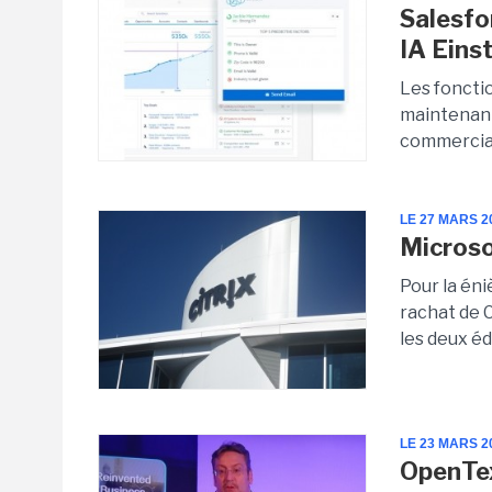
Salesfo
IA Eins
Les foncti
maintenant
commerciaux
LE 27 MARS 2
Microsof
Pour la éni
rachat de C
les deux édi
LE 23 MARS 2
OpenTex