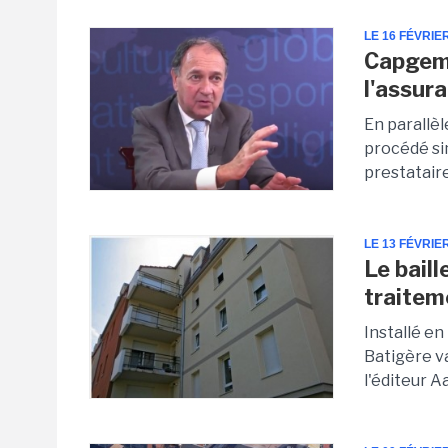
LE 16 FÉVRIE
Capgemi
l'assura
En parallèl
procédé si
prestataire
LE 13 FÉVRIE
Le baill
traitem
Installé en
Batigère va
l'éditeur A