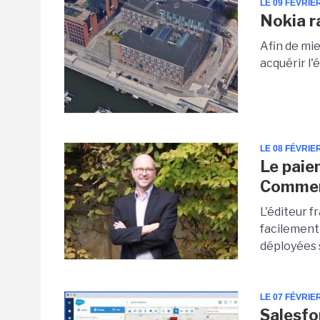
LE 09 FÉVRIE
Nokia r
Afin de mie
acquérir l'
LE 08 FÉVRIE
Le paie
Commer
L'éditeur 
facilement 
déployées 
LE 07 FÉVRIE
Salesfo