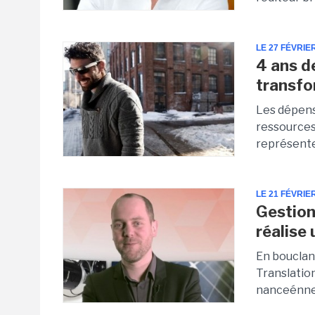
LE 27 FÉVRIE
4 ans d
transfo
Les dépense
ressources
représente
LE 21 FÉVRIE
Gestion
réalise
En bouclan
Translatio
nanceénne 