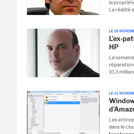
la propriét
La réalité e
LE 26 NOVEM
L'ex-pa
HP
La semaine 
réparation
10,3 milliar
LE 21 NOVEM
Windows
d'Amaz
Les entrep
dans le clo