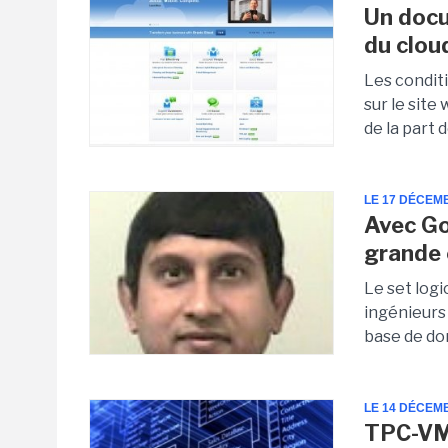
Un docu
du clou
Les conditi
sur le site
de la part d
LE 17 DÉCEM
Avec Go
grande 
Le set log
ingénieurs
base de do
LE 14 DÉCEM
TPC-VMS