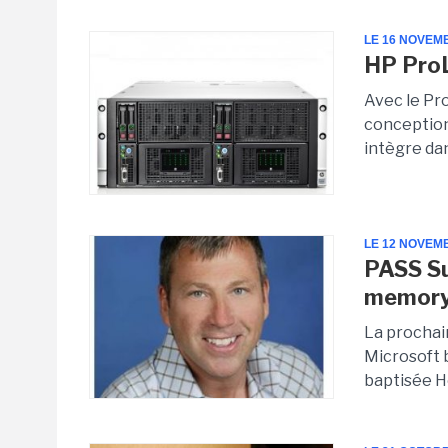
LE 16 NOVEM
HP ProL
Avec le Pr
conception 
intègre da
LE 12 NOVEM
PASS Su
memory
La prochai
Microsoft 
baptisée H