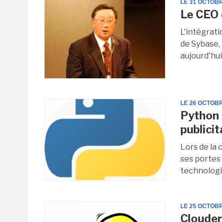
LE 31 OCTOB
Le CEO 
L'intégrat
de Sybase, 
aujourd'hui
LE 26 OCTOB
Python :
publici
Lors de la
ses portes
technologie
LE 25 OCTOB
Clouder