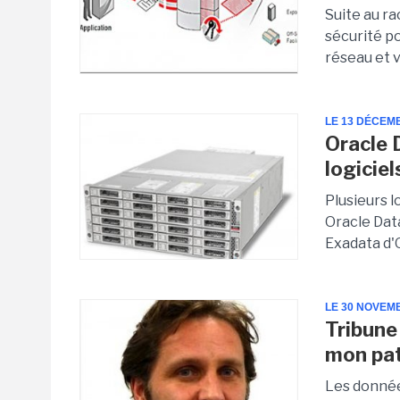
Suite au r
sécurité po
réseau et v
LE 13 DÉCEM
Oracle 
logicie
Plusieurs 
Oracle Dat
Exadata d'
LE 30 NOVEM
Tribune 
mon pa
Les donnée