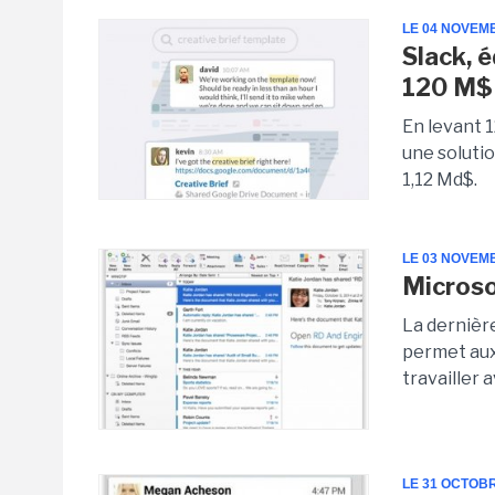
LE 04 NOVEM
Slack, é
120 M$
En levant 1
une solutio
1,12 Md$.
LE 03 NOVEM
Microso
La dernièr
permet aux 
travailler 
LE 31 OCTOB