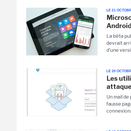
LE 21 OCTOB
Microsof
Androi
La bêta pub
devrait arr
d'une versi
LE 20 OCTOB
Les uti
attaque
Un mail de 
fausse page
connexion.