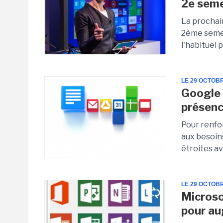
2e sem
La prochai
2ème semes
l'habituel
LE 29 OCTOB
Google 
présenc
Pour renfo
aux besoin
étroites a
LE 29 OCTOB
Microso
pour au