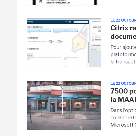
LE 22 OCTOB
Citrix 
documen
Pour ajout
plateforme
la transact
LE 22 OCTOB
7500 po
la MAA
Dans l'opt
collaborate
Microsoft 