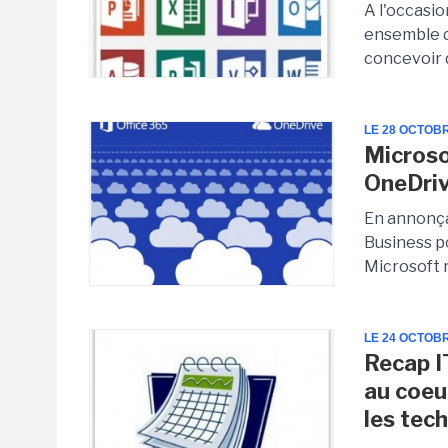
A l'occasi
ensemble d
concevoir 
LE 28 OCTOB
Microso
OneDriv
En annonça
Business p
Microsoft r
LE 24 OCTOB
Recap IT
au coeu
les tech