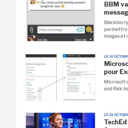
BBM va 
messag
Blackberry
permettre à
images et 
LE 30 OCTOB
Microso
pour Ex
Microsoft 
and Risk As
LE 29 OCTOB
TechEd 