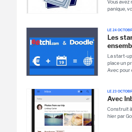
Vous avez 
panique, vo
LE 24 OCTOB
Les sta
ensemb
La start-u
place un pr
Avec pour o
LE 23 OCTOB
Avec In
Construit à
hier par Go