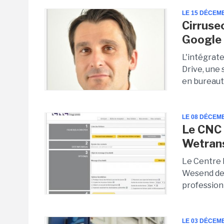
LE 15 DÉCEM
Cirruse
Google 
L'intégrat
Drive, une
en bureauti
LE 08 DÉCEM
Le CNC 
Wetrans
Le Centre 
Wesend de 
professionn
LE 03 DÉCEM