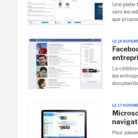
Une plate-
vers les mé
que propos
LE 18 NOVEM
Faceboo
entrepr
Le célèbre 
les entrep
documents 
LE 17 NOVEM
Microso
navigat
Pour passer