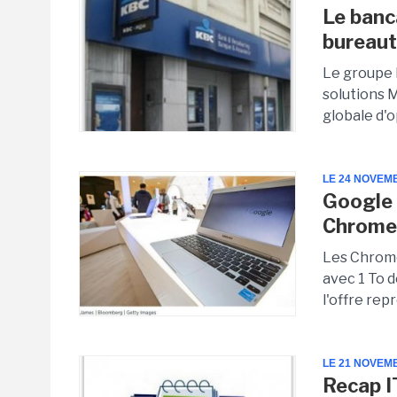
Le banc
bureaut
Le groupe 
solutions 
globale d'o
LE 24 NOVEM
Google 
Chrome
Les Chrome
avec 1 To 
l'offre re
LE 21 NOVEM
Recap I