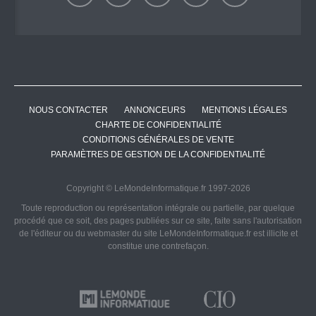
NOUS CONTACTER
ANNONCEURS
MENTIONS LÉGALES
CHARTE DE CONFIDENTIALITÉ
CONDITIONS GÉNÉRALES DE VENTE
PARAMÈTRES DE GESTION DE LA CONFIDENTIALITÉ
Copyright © LeMondeInformatique.fr 1997-2026
Toute reproduction ou représentation intégrale ou partielle, par quelque
procédé que ce soit, des pages publiées sur ce site, faite sans l'autorisation
de l'éditeur ou du webmaster du site LeMondeInformatique.fr est illicite et
constitue une contrefaçon.