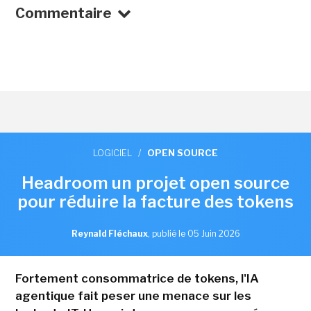
Commentaire
LOGICIEL
/
OPEN SOURCE
Headroom un projet open source
pour réduire la facture des tokens
Reynald Fléchaux
,
publié le 05 Juin 2026
Fortement consommatrice de tokens, l'IA
agentique fait peser une menace sur les