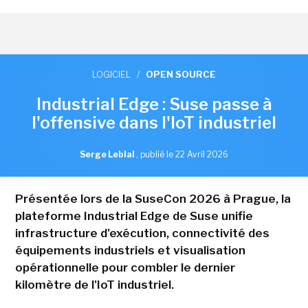
LOGICIEL
/
OPEN SOURCE
Industrial Edge : Suse passe à
l'offensive dans l'IoT industriel
Serge Leblal
,
publié le 22 Avril 2026
Présentée lors de la SuseCon 2026 à Prague, la
plateforme Industrial Edge de Suse unifie
infrastructure d'exécution, connectivité des
équipements industriels et visualisation
opérationnelle pour combler le dernier
kilomètre de l'IoT industriel.