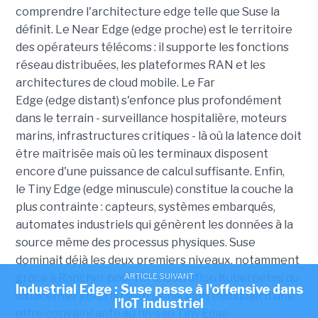
comprendre l'architecture edge telle que Suse la
définit. Le Near Edge (edge proche) est le territoire
des opérateurs télécoms : il supporte les fonctions
réseau distribuées, les plateformes RAN et les
architectures de cloud mobile. Le Far
Edge (edge distant) s'enfonce plus profondément
dans le terrain - surveillance hospitalière, moteurs
marins, infrastructures critiques - là où la latence doit
être maîtrisée mais où les terminaux disposent
encore d'une puissance de calcul suffisante. Enfin,
le Tiny Edge (edge minuscule) constitue la couche la
plus contrainte : capteurs, systèmes embarqués,
automates industriels qui génèrent les données à la
source même des processus physiques. Suse
dominait déjà les deux premiers niveaux, notamment
ARTICLE SUIVANT
grâce à Rancher pour l'orchestration Kubernetes du
Industrial Edge : Suse passe à l'offensive dans
datacenter jusqu'au sol d'usine, mais manquait d'une
l'IoT industriel
offre convaincante au niveau Tiny Edge.