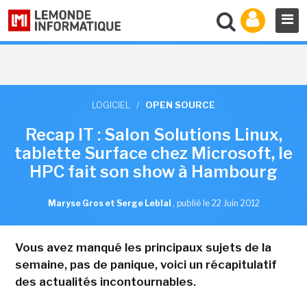
LOGICIEL
/
OPEN SOURCE
Recap IT : Salon Solutions Linux,
tablette Surface chez Microsoft, le
HPC fait son show à Hambourg
Maryse Gros et Serge Leblal
,
publié le 22 Juin 2012
Vous avez manqué les principaux sujets de la
semaine, pas de panique, voici un récapitulatif
des actualités incontournables.