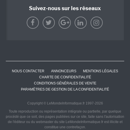
Suivez-nous sur les réseaux
NOUS CONTACTER
ANNONCEURS
MENTIONS LÉGALES
CHARTE DE CONFIDENTIALITÉ
CONDITIONS GÉNÉRALES DE VENTE
PARAMÈTRES DE GESTION DE LA CONFIDENTIALITÉ
Copyright © LeMondeInformatique.fr 1997-2026
Toute reproduction ou représentation intégrale ou partielle, par quelque
procédé que ce soit, des pages publiées sur ce site, faite sans l'autorisation
de l'éditeur ou du webmaster du site LeMondeInformatique.fr est illicite et
constitue une contrefaçon.