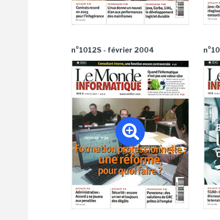
n°1012S - février 2004
n°10