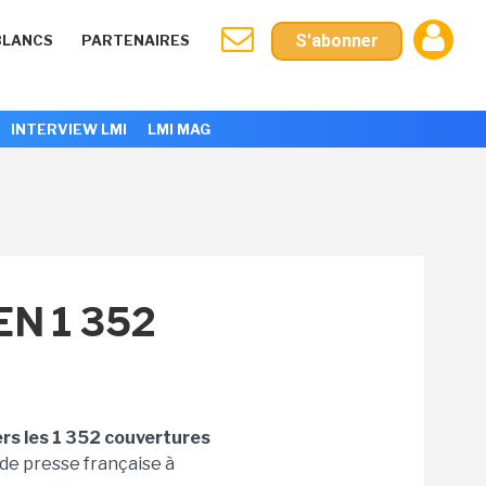
S'abonner
BLANCS
PARTENAIRES
INTERVIEW LMI
LMI MAG
N 1 352
ers les 1 352 couvertures
 de presse française à