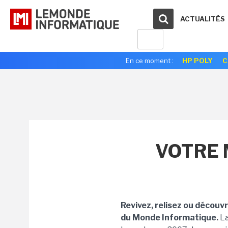
ACTUALITÉS
En ce moment :
HP POLY
C
VOTRE 
Revivez, relisez ou découv
du Monde Informatique.
La